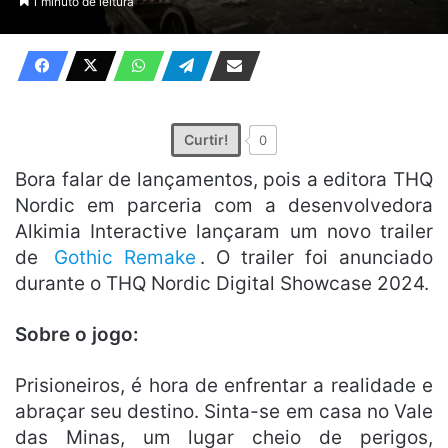
1 minuto de leitura
X
e-
mail
Curtir!
0
Bora falar de lançamentos, pois a editora THQ
Nordic em parceria com a desenvolvedora
Alkimia Interactive lançaram um novo trailer
de
Gothic Remake
. O trailer foi anunciado
durante o THQ Nordic Digital Showcase 2024.
Sobre o jogo:
Prisioneiros, é hora de enfrentar a realidade e
abraçar seu destino. Sinta-se em casa no Vale
das Minas, um lugar cheio de perigos,