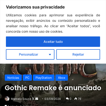
Continua após a publicidade..
GTA 6: Novo anúncio pode acontecer em breve e surpreender fãs
Valorizamos sua privacidade
Menu
Pr
Utilizamos cookies para aprimorar sua experiência de
navegação, exibir anúncios ou conteúdo personalizado e
analisar nosso tráfego. Ao clicar em “Aceitar todos”, você
concorda com nosso uso de cookies.
Aceitar tudo
Personalizar
Rejeitar
Notícias
PC
PlayStation
Xbox
Gothic Remake é anunciado
Follow
Mande
Marcelo Souza
03/08/2024
0
76
on
um