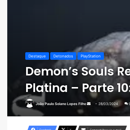
Destaque
Detonados
PlayStation
Demon’s Souls Re
Platina – Parte 10
Mande
João Paulo Solano Lopes Filho
28/03/2024
um
e-
mail