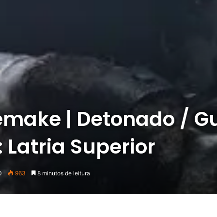
make | Detonado / G
: Latria Superior
0
963
8 minutos de leitura