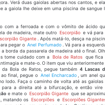
ora. Verá duas gaiolas abertas nos cantos, e el
ue a gaiola lhe deixe em uma piscina de sangue 
do com a ferroada e com o vômito de ácido q
ela de madeira, mate outro
Escorpião
e vá para
scorpião Gigante
. Após matá-lo, desça na pisci
para pegar o
Anel Perfumado
. Vá para a esquerd
a borda da passarela de madeira até o final. Ol
mas tome cuidado com a
Bola de Ratos
que fica
ntimagia e mate-o. O item que viu anteriormente
to da Bola de Ratos, pegue também
4 Lascas 
a ao final, pegue o
Anel Encharcado
, um anel q
o lodo. Faça o caminho de volta até as gaiolas
para a direita até a bifurcação, e então vire
ção
e mate o
Escorpião Gigante
que se aproxim
a, matando os
Escorpiões
e
Escorpiões Gigante