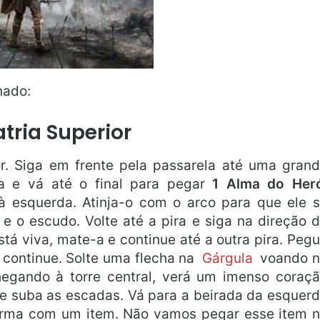
nado:
atria Superior
or. Siga em frente pela passarela até uma gran
a e vá até o final para pegar
1 Alma do Her
à esquerda. Atinja-o com o arco para que ele 
e o escudo. Volte até a pira e siga na direção 
tá viva, mate-a e continue até a outra pira. Peg
 continue. Solte uma flecha na
Gárgula
voando 
egando à torre central, verá um imenso coraç
 e suba as escadas. Vá para a beirada da esquer
forma com um item. Não vamos pegar esse item 