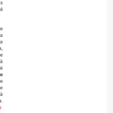
as
lá
ue
 a
na
a,
he
 à
 é
de
ue
 e
 à
a.
s