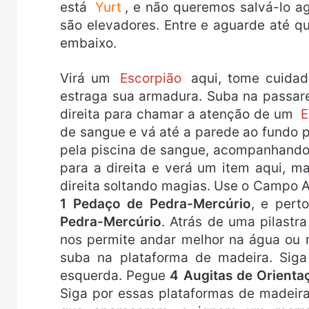
está
Yurt
, e não queremos salvá-lo ag
são elevadores. Entre e aguarde até q
embaixo.
Virá um
Escorpião
aqui, tome cuida
estraga sua armadura. Suba na passar
direita para chamar a atenção de um
E
de sangue e vá até a parede ao fundo 
pela piscina de sangue, acompanhando 
para a direita e verá um item aqui, 
direita soltando magias. Use o Campo A
1 Pedaço de Pedra-Mercúrio
, e per
Pedra-Mercúrio
. Atrás de uma pilastr
nos permite andar melhor na água ou n
suba na plataforma de madeira. Siga 
esquerda. Pegue
4 Augitas de Orienta
Siga por essas plataformas de madeir