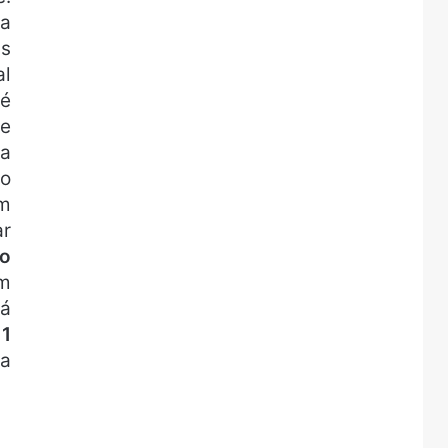
 a
is
al
té
 e
 a
ão
um
ar
do
em
rá
e
1
ra