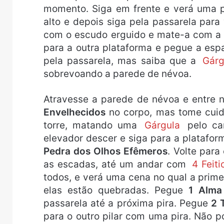
momento. Siga em frente e verá uma 
alto e depois siga pela passarela par
com o escudo erguido e mate-a com a l
para a outra plataforma e pegue a es
pela passarela, mas saiba que a
Gár
sobrevoando a parede de névoa.
Atravesse a parede de névoa e entre n
Envelhecidos
no corpo, mas tome cuida
torre, matando uma
Gárgula
pelo ca
elevador descer e siga para a platafo
Pedra dos Olhos Efêmeros
. Volte para
as escadas, até um andar com
4 Feiti
todos, e verá uma cena no qual a prim
elas estão quebradas. Pegue
1 Alma
passarela até a próxima pira. Pegue
2 
para o outro pilar com uma pira. Não 