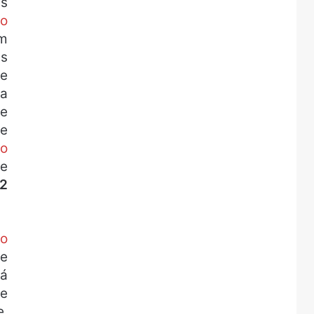
s
o
um
as
se
ia
re
 e
to
te
2
to
te
Há
ve
e.