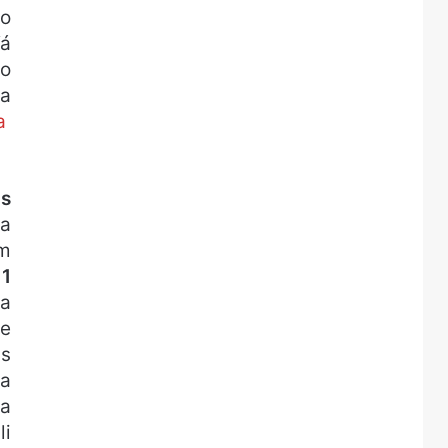
o
Vá
do
ga
a
s
da
um
r
1
ba
te
as
la
ga
li