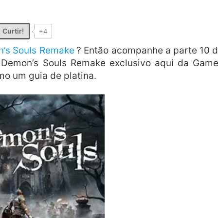
Curtir!
+4
’s Souls Remake
? Então acompanhe a parte 10 
 Demon’s Souls Remake exclusivo aqui da Gam
o um guia de platina.