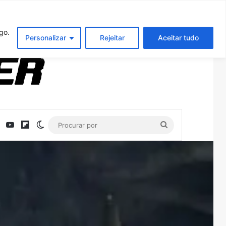
Entrar
Artigo aleatório
Barra Latera
go.
Personalizar
Rejeitar
Aceitar tudo
ebook
X
YouTube
Flipboard
Switch skin
Procurar
por