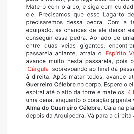
Mate-o com o arco, e siga com cuidad
ele. Precisamos que esse Lagarto d
precisaremos dessa pedra. Com a t
equipado, as chances de ele deixar e
conseguir essa pedra. Ao lado de uma
entre duas veias gigantes, encontr
passarela adiante, atraia o
Espírito 
avance muito nesta passarela, pois 
Gárgula
sobrevoando ao final da pass
à direita. Após matar todos, avance a
Guerreiro Célebre
no corpo. Espere o e
espiral até o alto da torre e mate os
4 
uma cena, enquanto o coração gigante v
Alma do Guerreiro Célebre
. Caia na pl
depois da Arquipedra. Vá para a direita