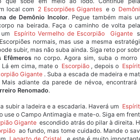
o que sobe em meio ao lodo. Continue pela
um local com
2 Escorpiões Gigantes
e o
Demôni
ma de Demônio Incolor
. Pegue também mais 
rpo na beirada. Faça o caminho de volta pel
r um
Espírito Vermelho de Escorpião
Gigante
s Escorpiões normais, mas use a mesma estratég
pode subir, mas não suba ainda. Siga reto por sob
s Efêmeros
no corpo. Agora sim, suba o morro
. Lá em cima, mate o
Escorpião
, depois o
Espíri
orpião Gigante
. Suba a escada de madeira e ma
 Mais adiante da parede de névoa, encontrará
erreiro Renomado
.
 subir a ladeira e a escadaria. Haverá um
Espíri
o use o Campo Antimagia e mate-o. Siga em fren
pião Gigante
escondido atrás do pilar à direita. 
orpião
ao fundo, mas tome cuidado. Mande o sa
 um
Lagarto de Cristal
, e este é muito important