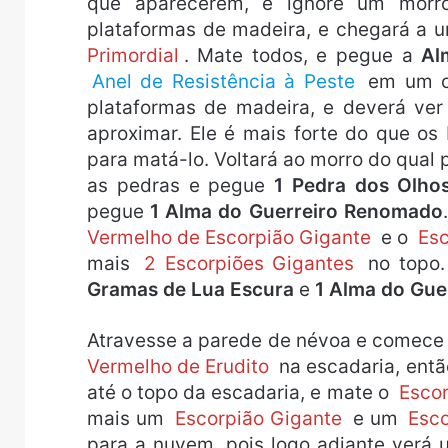
que aparecerem, e ignore um morr
plataformas de madeira, e chegará a 
Primordial
. Mate todos, e pegue a
Al
Anel de Resistência à Peste
em um co
plataformas de madeira, e deverá ve
aproximar. Ele é mais forte do que o
para matá-lo. Voltará ao morro do qual 
as pedras e pegue
1 Pedra dos Olho
pegue
1 Alma do Guerreiro Renomado
Vermelho de Escorpião Gigante
e o
Esc
mais
2 Escorpiões Gigantes
no topo.
Gramas de Lua Escura
e
1 Alma do Gu
Atravesse a parede de névoa e comece a
Vermelho de Erudito
na escadaria, entã
até o topo da escadaria, e mate o
Escor
mais um
Escorpião Gigante
e um
Esc
para a nuvem, pois logo adiante verá