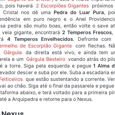
o, pois haverá
2 Escorpiões Gigantes
próximos
e Cristal nos dê uma
Pedra do Luar Pura
, po
endência em puro negro e o Anel Providenci
ssa pedra são muito boas, então volte o save a
 veia gigante, encontrará
2 Temperos Frescos
,
ará
4 Temperos Envelhecidos
. Defronte com
Vermelho de Escorpião Gigante
com flechas. N
o
Gárgula
da direita está vivo, e ainda tem 
arela e um
Gárgula Besteiro
voando atrás do pil
té a torre. Siga pela esquerda e pegue
1 Alma 
levador descer e suba por ele. Suba a escadaria 
Feiticeiros
que estão sustentando a corrente. Ve
ai ao chão. Siga até o final da passarela e pegu
ataforma abaixo, e terá voltado para a primeira pi
 até a Arquipedra e retorne para o Nexus.
Nexus