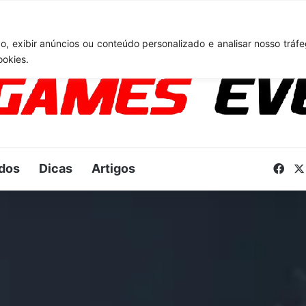
TA 6: Novo anúncio pode acontecer em breve e surpreender fãs
, exibir anúncios ou conteúdo personalizado e analisar nosso tráfe
ookies.
dos
Dicas
Artigos
Fac