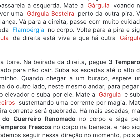
passarela à esquerda. Mate a
Gárgula
voando n
a ver uma
Gárgula Besteira
perto da outra pira. 
ança. Vá para a direita, passe com muito cuida
pada
Flambérgia
no corpo. Volte para a pira e si
gula
da direita está viva e que há outra
Gárgul
a torre. Na beirada da direita, pegue
3 Tempero
do para não cair. Suba as escadas até o alto 
minho. Quando chegar a um buraco, espere 
rma do outro lado, neste mesmo andar, para pega
 o elevador e suba por ele. Mate a
Gárgula
e su
ceiros
sustentando uma corrente por magia. Ma
eira corrente será quebrada. Há mais escadas, m
 do Guerreiro Renomado
no corpo e siga pe
Temperos Frescos
no corpo na beirada, e não si
podemos seguir nessa direção no momento, pois a