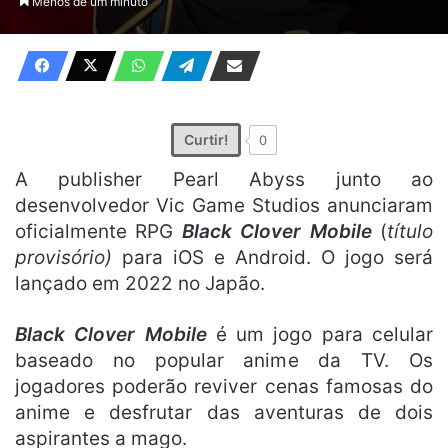
Menos de um minuto
X
e-
mail
Curtir!
0
A publisher Pearl Abyss junto ao
desenvolvedor Vic Game Studios anunciaram
oficialmente RPG
Black Clover Mobile
(
título
provisório)
para iOS e Android. O jogo será
lançado em 2022 no Japão.
Black Clover Mobile
é um jogo para celular
baseado no popular anime da TV. Os
jogadores poderão reviver cenas famosas do
anime e desfrutar das aventuras de dois
aspirantes a mago.