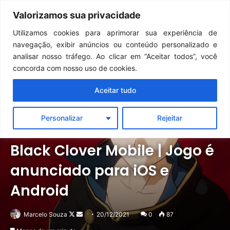
Continua após a publicidade..
Dark Souls Remastered | Detonado/Guia de Conquistas — Capítulo 12: Mundo da Pintura de Ariamis
Valorizamos sua privacidade
Menu
Pr
Utilizamos cookies para aprimorar sua experiência de
navegação, exibir anúncios ou conteúdo personalizado e
analisar nosso tráfego. Ao clicar em “Aceitar todos”, você
concorda com nosso uso de cookies.
Aceitar tudo
Personalizar
Rejeitar
Android / iOS
Notícias
Black Clover Mobile | Jogo é
anunciado para iOS e
Android
Follow
Mande
Marcelo Souza
20/12/2021
0
87
on
um