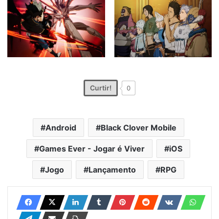
Curtir!
0
Android
Black Clover Mobile
Games Ever - Jogar é Viver
iOS
Jogo
Lançamento
RPG