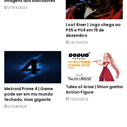
imagens dos bastidores
27/04/2023
Loot River | Jogo chega ao
PS5 e PS4 em 19 de
dezembro
13/12/2023
Tales of Arise | Shion ganha
Metroid Prime 4 | Game
Action Figure
pode ser em mu mundo
fechado, mas gigante
13/02/2023
07/08/2023