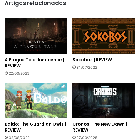
Artigos relacionados
A Plague Tale: Innocence |
Sokobos | REVIEW
REVIEW
31/07/2022
22/06/2023
Baldo: The Guardian Owls |
Cronos: The New Dawn |
REVIEW
REVIEW
08/08/2022
27/09/2025