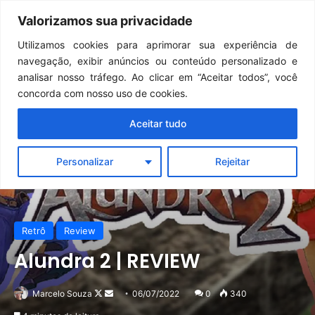
Continua após a publicidade..
GTA 6: Novo anúncio pode acontecer em breve e surpreender fãs
Valorizamos sua privacidade
Menu
Pr
Utilizamos cookies para aprimorar sua experiência de
navegação, exibir anúncios ou conteúdo personalizado e
analisar nosso tráfego. Ao clicar em “Aceitar todos”, você
concorda com nosso uso de cookies.
Aceitar tudo
Personalizar
Rejeitar
Retrô
Review
Alundra 2 | REVIEW
Follow
Mande
Marcelo Souza
06/07/2022
0
340
on
um