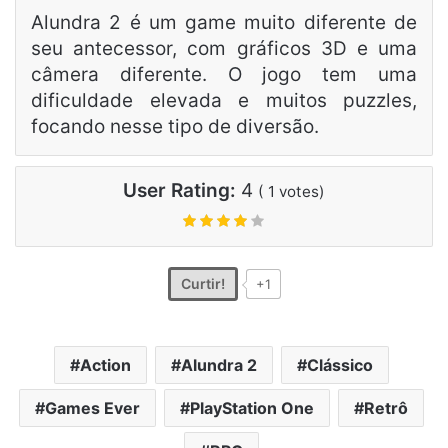
Alundra 2 é um game muito diferente de
seu antecessor, com gráficos 3D e uma
câmera diferente. O jogo tem uma
dificuldade elevada e muitos puzzles,
focando nesse tipo de diversão.
User Rating:
4
(
1
votes)
Curtir!
+1
Action
Alundra 2
Clássico
Games Ever
PlayStation One
Retrô