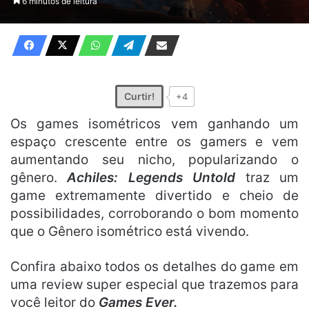
6 minutos de leitura
X
e-
mail
Curtir!
+4
Os games isométricos vem ganhando um
espaço crescente entre os gamers e vem
aumentando seu nicho, popularizando o
gênero.
Achiles: Legends Untold
traz um
game extremamente divertido e cheio de
possibilidades, corroborando o bom momento
que o Gênero isométrico está vivendo.
Confira abaixo todos os detalhes do game em
uma review super especial que trazemos para
você leitor do
Games Ever.