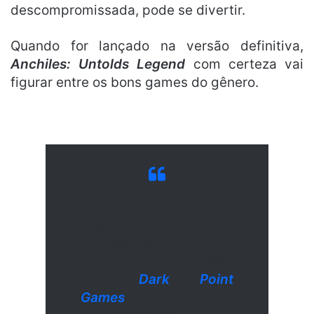
descompromissada, pode se divertir.
Quando for lançado na versão definitiva,
Anchiles: Untolds Legend
com certeza vai
figurar entre os bons games do gênero.
Achiles: Untolds
Legend
foi avaliado
através de uma cópia
gentilmente cedida
pela
Dark Point
Games
– Agradecemos