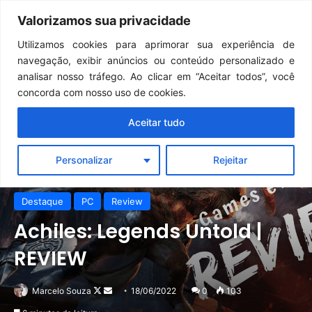
Continua após a publicidade..
Clair Obscur: Expedition 33: desenvolvedores falam sobre desafios do Unreal Engine 5 no Switch 2
Valorizamos sua privacidade
Menu
Pr
Utilizamos cookies para aprimorar sua experiência de
navegação, exibir anúncios ou conteúdo personalizado e
analisar nosso tráfego. Ao clicar em “Aceitar todos”, você
concorda com nosso uso de cookies.
Aceitar tudo
Personalizar
Rejeitar
Destaque
PC
Review
Achiles: Legends Untold |
REVIEW
Follow
Mande
Marcelo Souza
18/06/2022
0
103
on
um