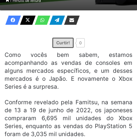
1 minuto de leitura
X
e-
mail
Curtir!
0
Como vocês bem sabem, estamos
acompanhando as vendas de consoles em
alguns mercados específicos, e um desses
mercados é o Japão. E novamente o Xbox
Series é a surpresa.
Conforme revelado pela Famitsu, na semana
de 13 a 19 de junho de 2022, os japoneses
compraram 6,695 mil unidades do Xbox
Series, enquanto as vendas do PlayStation 5
foram de 3,035 mil unidades.