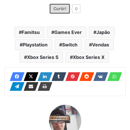
Curtir!
0
Famitsu
Games Ever
Japão
Playstation
Switch
Vendas
Xbox Series S
Xbox Series X