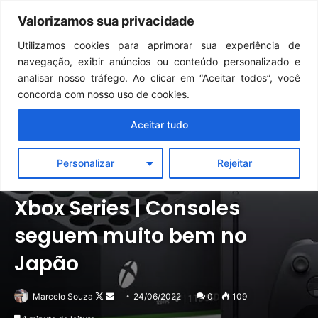
Continua após a publicidade..
GTA 6: Novo anúncio pode acontecer em breve e surpreender fãs
Valorizamos sua privacidade
Menu
Pr
Utilizamos cookies para aprimorar sua experiência de
navegação, exibir anúncios ou conteúdo personalizado e
analisar nosso tráfego. Ao clicar em “Aceitar todos”, você
concorda com nosso uso de cookies.
Aceitar tudo
Personalizar
Rejeitar
Notícias
Outros
Xbox Series | Consoles
seguem muito bem no
Japão
Follow
Mande
Marcelo Souza
24/06/2022
0
109
on
um