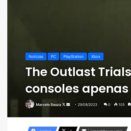
Notícias
PC
PlayStation
Xbox
The Outlast Tria
consoles apenas
Follow
Mande
Marcelo Souza
29/08/2023
0
105
on
um
X
e-
mail