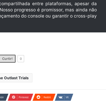
 compartilhada entre plataformas, apesar da
 Nosso progresso é promissor, mas ainda não
çamento do console ou garantir o cross-play
Curtir!
0
e Outlast Trials
blr
Pinterest
Reddit
VK