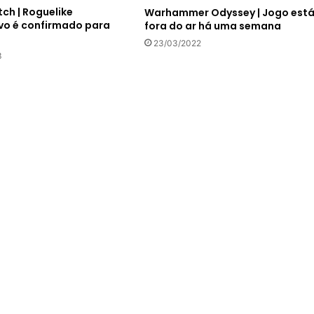
ch | Roguelike
Warhammer Odyssey | Jogo est
vo é confirmado para
fora do ar há uma semana
23/03/2022
3