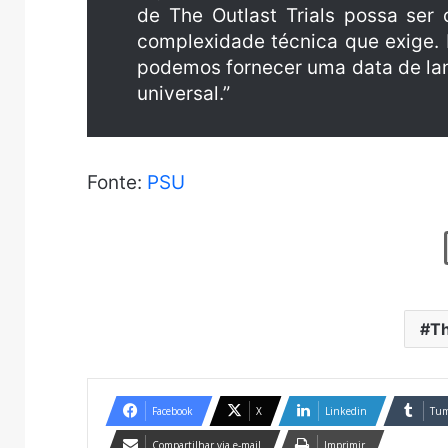
de The Outlast Trials possa ser
complexidade técnica que exige.
podemos fornecer uma data de lan
universal.”
Fonte:
PSU
Th
Facebook
X
Linkedin
Tum
Compartilhar via e-mail
Imprimir