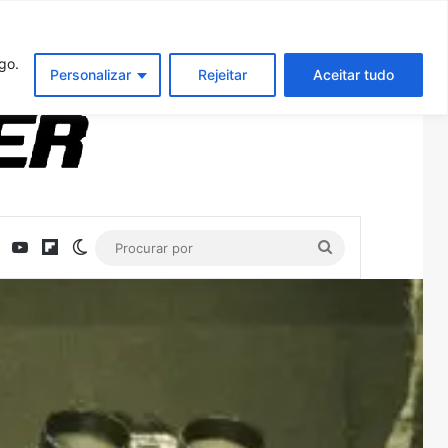
Entrar
Artigo aleatório
Barra Latera
go.
Personalizar
Rejeitar
Aceitar tudo
ebook
X
YouTube
Flipboard
Switch skin
Procurar
por