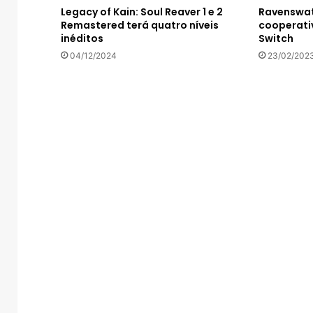
Ravenswat
Legacy of Kain: Soul Reaver 1 e 2
cooperati
Remastered terá quatro níveis
Switch
inéditos
23/02/202
04/12/2024