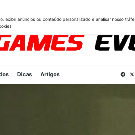
TA 6: Novo anúncio pode acontecer em breve e surpreender fãs
, exibir anúncios ou conteúdo personalizado e analisar nosso tráfe
ookies.
dos
Dicas
Artigos
Fac