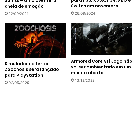
para PS5, XSSX, PS4, XBO e
Spirits – Uma aventura
Switch em novembro
cheia de emoção
28/09/2024
22/09/2021
Armored Core VI | Jogo não
Simulador de terror
vai ser ambientado em um
Zoochosis será lançado
mundo aberto
para PlayStation
13/12/2022
02/05/2025