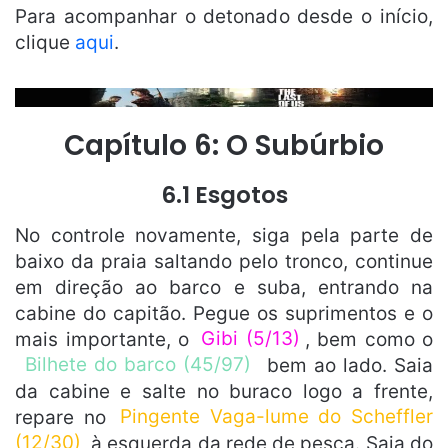
Para acompanhar o detonado desde o início,
clique
aqui
.
Capítulo 6: O Subúrbio
6.1 Esgotos
No controle novamente, siga pela parte de
baixo da praia saltando pelo tronco, continue
em direção ao barco e suba, entrando na
cabine do capitão. Pegue os suprimentos e o
mais importante, o
Gibi (5/13)
, bem como o
Bilhete do barco (45/97)
bem ao lado. Saia
da cabine e salte no buraco logo a frente,
repare no
Pingente Vaga-lume do Scheffler
(12/30)
à esquerda da rede de pesca. Saia do