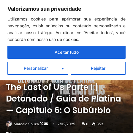
Continua após a publicidade..
GTA 6: Novo anúncio pode acontecer em breve e surpreender fãs
Valorizamos sua privacidade
Menu
Pr
Utilizamos cookies para aprimorar sua experiência de
navegação, exibir anúncios ou conteúdo personalizado e
analisar nosso tráfego. Ao clicar em “Aceitar todos”, você
concorda com nosso uso de cookies.
Aceitar tudo
Personalizar
Rejeitar
Destaque
Detonados
Notícias
The Last of Us Parte I |
Detonado / Guia de Platina
— Capítulo 6: O Subúrbio
Follow
Mande
Marcelo Souza
17/02/2025
0
353
on
um