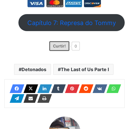
Capítulo 7: Represa do Tommy
Curtir!
0
Detonados
The Last of Us Parte I