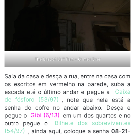
The Last of Us™ Part – Games Ever
Saia da casa e desça a rua, entre na casa com
os escritos em vermelho na parede, suba a
escada eté o último andar e pegue a
Caixa
de fósforo (53/97)
, note que nela está a
senha do cofre no andar abaixo. Desça e
pegue o
Gibi (6/13)
em um dos quartos e no
outro pegue o
Bilhete dos sobreviventes
(54/97)
, ainda aqui, coloque a senha
08-21-