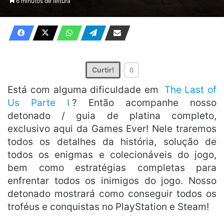
6 minutos de leitura
X
e-
mail
Curtir!
0
Está com alguma dificuldade em
The Last of
Us Parte I
? Então acompanhe nosso
detonado / guia de platina completo,
exclusivo aqui da Games Ever! Nele traremos
todos os detalhes da história, solução de
todos os enigmas e colecionáveis do jogo,
bem como estratégias completas para
enfrentar todos os inimigos do jogo. Nosso
detonado mostrará como conseguir todos os
troféus e conquistas no PlayStation e Steam!