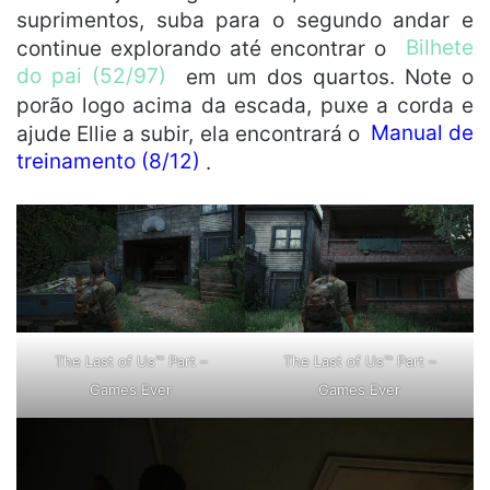
suprimentos, suba para o segundo andar e
continue explorando até encontrar o
Bilhete
do pai (52/97)
em um dos quartos. Note o
porão logo acima da escada, puxe a corda e
ajude Ellie a subir, ela encontrará o
Manual de
treinamento (8/12)
.
The Last of Us™ Part –
The Last of Us™ Part –
Games Ever
Games Ever