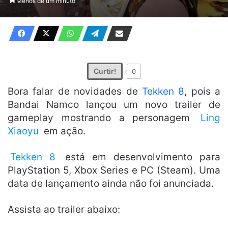
Menos de um minuto
X
e-
mail
Curtir!
0
Bora falar de novidades de
Tekken 8
, pois a
Bandai Namco lançou um novo trailer de
gameplay mostrando a personagem
Ling
Xiaoyu
em ação.
Tekken 8
está em desenvolvimento para
PlayStation 5, Xbox Series e PC (Steam). Uma
data de lançamento ainda não foi anunciada.
Assista ao trailer abaixo: