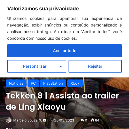
Continua após a publicidade..
GTA 6: Novo anúncio pode acontecer em breve e surpreender fãs
Valorizamos sua privacidade
Menu
Pr
Utilizamos cookies para aprimorar sua experiência de
navegação, exibir anúncios ou conteúdo personalizado e
analisar nosso tráfego. Ao clicar em “Aceitar todos”, você
concorda com nosso uso de cookies.
Aceitar tudo
Personalizar
Rejeitar
Notícias
PC
PlayStation
Xbox
Tekken 8 | Assista ao trailer
de Ling Xiaoyu
Follow
Mande
Marcelo Souza
30/03/2023
0
84
on
um