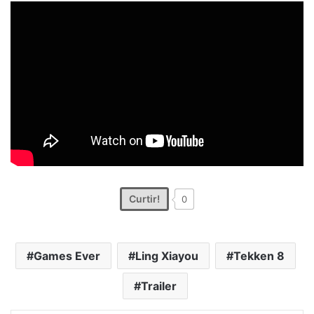
Curtir!
0
Games Ever
Ling Xiayou
Tekken 8
Trailer