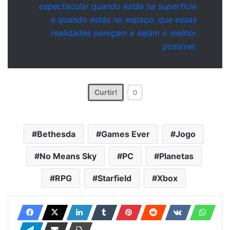
espectacular quando estás na superfície
e quando estás no espaço, que essas
realidades pareçam e sejam o melhor
possível.
Curtir!
0
Bethesda
Games Ever
Jogo
No Means Sky
PC
Planetas
RPG
Starfield
Xbox