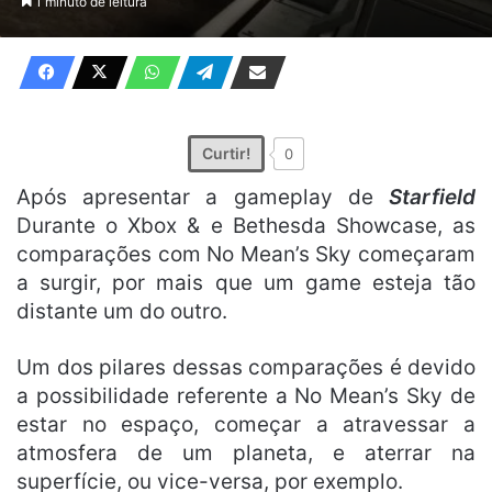
1 minuto de leitura
X
e-
mail
Curtir!
0
Após apresentar a gameplay de
Starfield
Durante o Xbox & e Bethesda Showcase, as
comparações com No Mean’s Sky começaram
a surgir, por mais que um game esteja tão
distante um do outro.
Um dos pilares dessas comparações é devido
a possibilidade referente a No Mean’s Sky de
estar no espaço, começar a atravessar a
atmosfera de um planeta, e aterrar na
superfície, ou vice-versa, por exemplo.