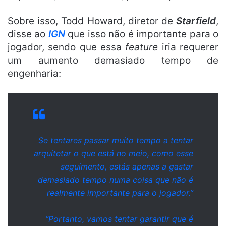
Sobre isso, Todd Howard, diretor de
Starfield
,
disse ao
IGN
que isso não é importante para o
jogador, sendo que essa
feature
iria requerer
um aumento demasiado tempo de
engenharia:
Se tentares passar muito tempo a tentar
arquitetar o que está no meio, como esse
seguimento, estás apenas a gastar
demasiado tempo numa coisa que não é
realmente importante para o jogador.”
“Portanto, vamos tentar garantir que é