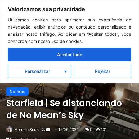
Continua após a publicidade..
GTA 6: Novo anúncio pode acontecer em breve e surpreender fãs
Valorizamos sua privacidade
Menu
Pr
Utilizamos cookies para aprimorar sua experiência de
navegação, exibir anúncios ou conteúdo personalizado e
analisar nosso tráfego. Ao clicar em “Aceitar todos”, você
concorda com nosso uso de cookies.
Aceitar tudo
Personalizar
Rejeitar
Notícias
Starfield | Se distanciando
de No Mean’s Sky
Follow
Mande
Marcelo Souza
16/06/2022
0
101
on
um