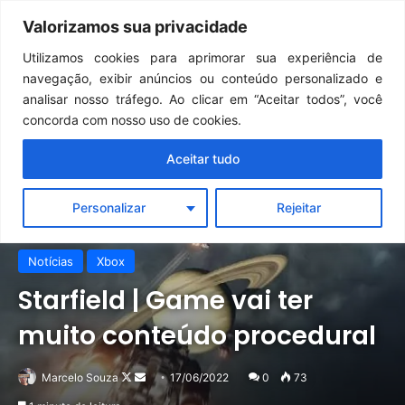
Continua após a publicidade..
GTA 6: Novo anúncio pode acontecer em breve e surpreender fãs
Valorizamos sua privacidade
Menu
Pr
Utilizamos cookies para aprimorar sua experiência de
navegação, exibir anúncios ou conteúdo personalizado e
analisar nosso tráfego. Ao clicar em “Aceitar todos”, você
concorda com nosso uso de cookies.
Aceitar tudo
Personalizar
Rejeitar
Notícias
Xbox
Starfield | Game vai ter
muito conteúdo procedural
Follow
Mande
Marcelo Souza
17/06/2022
0
73
on
um