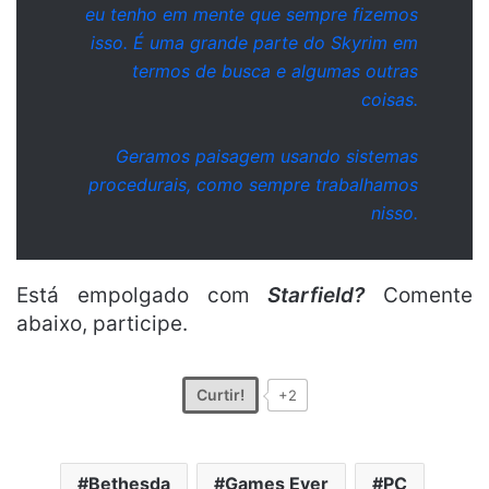
eu tenho em mente que sempre fizemos
isso. É uma grande parte do Skyrim em
termos de busca e algumas outras
coisas.
Geramos paisagem usando sistemas
procedurais, como sempre trabalhamos
nisso.
Está empolgado com
Starfield?
Comente
abaixo, participe.
Curtir!
+2
Bethesda
Games Ever
PC