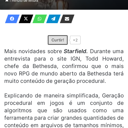
1 minuto de leitura
X
e-
mail
Curtir!
+2
Mais novidades sobre
Starfield.
Durante uma
entrevista para o site IGN, Todd Howard,
chefe da Bethesda, confirmou que o mais
novo RPG de mundo aberto da Bethesda terá
muito conteúdo de geração procedural.
Explicando de maneira simplificada, Geração
procedural em jogos é um conjunto de
algoritmos que são usados como uma
ferramenta para criar grandes quantidades de
conteúdo em arquivos de tamanhos mínimos,