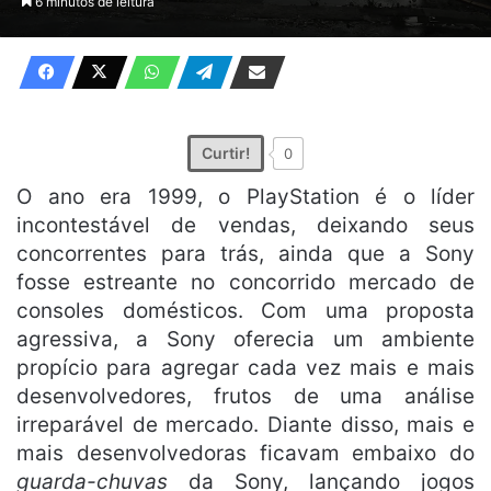
6 minutos de leitura
X
e-
mail
Curtir!
0
O ano era 1999, o PlayStation é o líder
incontestável de vendas, deixando seus
concorrentes para trás, ainda que a Sony
fosse estreante no concorrido mercado de
consoles domésticos. Com uma proposta
agressiva, a Sony oferecia um ambiente
propício para agregar cada vez mais e mais
desenvolvedores, frutos de uma análise
irreparável de mercado. Diante disso, mais e
mais desenvolvedoras ficavam embaixo do
guarda-chuvas
da Sony, lançando jogos