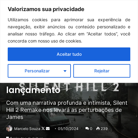
Continua após a publicidade..
GTA 6: Novo anúncio pode acontecer em breve e surpreender fãs
Valorizamos sua privacidade
Menu
Pr
Utilizamos cookies para aprimorar sua experiência de
navegação, exibir anúncios ou conteúdo personalizado e
analisar nosso tráfego. Ao clicar em “Aceitar todos”, você
concorda com nosso uso de cookies.
Artigos
Destaque
Notícias
Aceitar tudo
Silent Hill 2 Remake — Cinco
Personalizar
Rejeitar
motivos para jogar no
lançamento
Com uma narrativa profunda e intimista, Silent
Hill 2 Remake nos levará as perturbações de
James
Follow
Mande
Marcelo Souza
05/10/2024
0
239
on
um