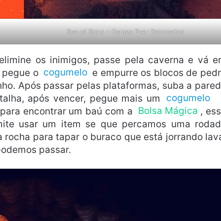
Sea of Stars – Games Ever Detonados
 elimine os inimigos, passe pela caverna e vá 
, pegue o
cogumelo
e empurre os blocos de ped
nho. Após passar pelas plataformas, suba a pare
atalha, após vencer, pegue mais um
cogumelo
e para encontrar um baú com a
Bolsa Mágica
, es
rmite usar um item se que percamos uma roda
a rocha para tapar o buraco que está jorrando lav
 podemos passar.