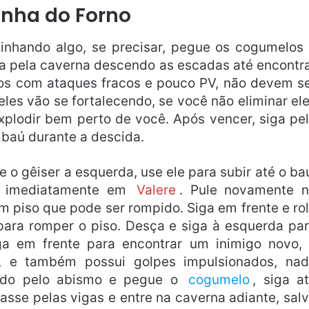
nha do Forno
nhando algo, se precisar, pegue os cogumelos
ga pela caverna descendo as escadas até encontr
gos com ataques fracos e pouco PV, não devem s
les vão se fortalecendo, se você não eliminar el
xplodir bem perto de você. Após vencer, siga pe
 baú durante a descida.
 o gêiser a esquerda, use ele para subir até o ba
e imediatamente em
Valere
. Pule novamente 
m piso que pode ser rompido. Siga em frente e ro
para romper o piso. Desça e siga à esquerda pa
ga em frente para encontrar um inimigo novo,
r, e também possui golpes impulsionados, na
ando pelo abismo e pegue o
cogumelo
, siga a
asse pelas vigas e entre na caverna adiante, sal