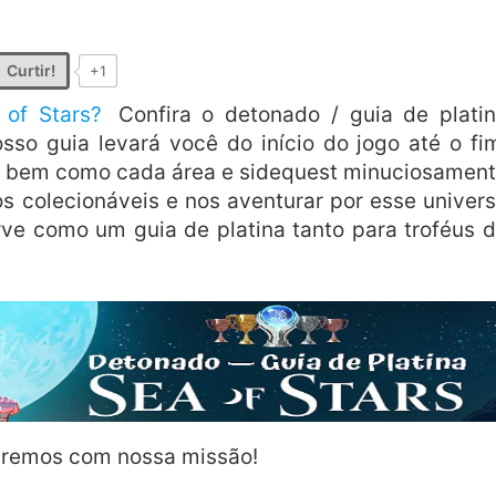
Curtir!
+1
 of Stars?
Confira o detonado / guia de plati
so guia levará você do início do jogo até o fi
s, bem como cada área e sidequest minuciosamen
s colecionáveis e nos aventurar por esse univer
ve como um guia de platina tanto para troféus 
uaremos com nossa missão!