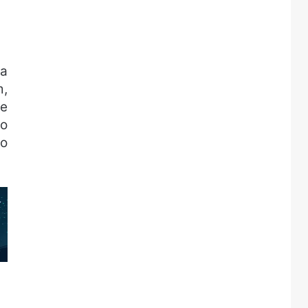
na
m,
te
so
do