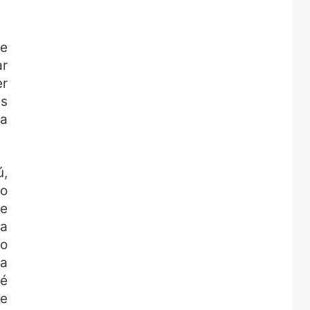
 e
ar
er
es
la
ú,
no
le
ra
 o
da
té
ve