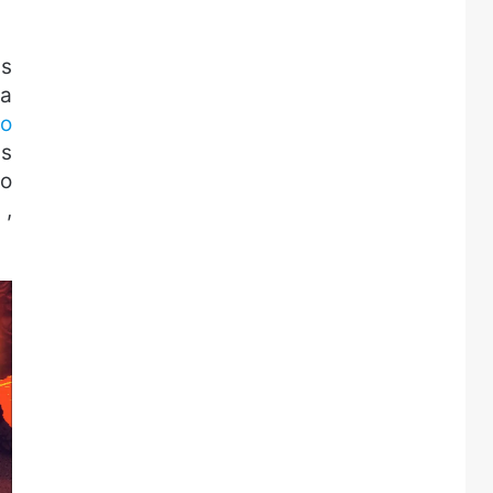
as
da
io
as
do
a
,