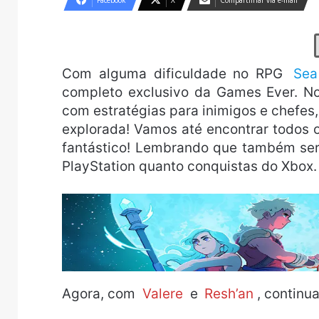
Facebook
X
Compartilhar via e-mail
Com alguma dificuldade no RPG
Sea
completo exclusivo da Games Ever. Nos
com estratégias para inimigos e chefe
explorada! Vamos até encontrar todos o
fantástico! Lembrando que também ser
PlayStation quanto conquistas do Xbox.
Agora, com
Valere
e
Resh’an
, contin