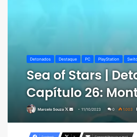
Detonados
Destaque
PC
PlayStation
Swit
Sea of Stars | De
Capítulo 26: Mon
Follow
Mande
Marcelo Souza
11/10/2023
0
1.003
on
um
X
e-
mail