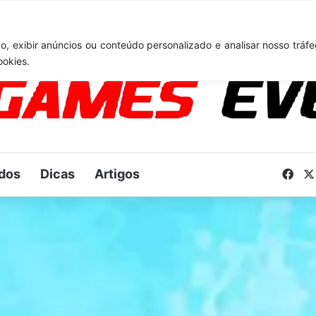
lair Obscur: Expedition 33: desenvolvedores falam sobre desafios do U
, exibir anúncios ou conteúdo personalizado e analisar nosso tráfe
ookies.
dos
Dicas
Artigos
Fac