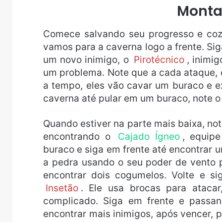
Monta
Comece salvando seu progresso e cozi
vamos para a caverna logo a frente. Si
um novo inimigo, o
Pirotécnico
, inimi
um problema. Note que a cada ataque, e
a tempo, eles vão cavar um buraco e e
caverna até pular em um buraco, note o
Quando estiver na parte mais baixa, note
encontrando o
Cajado Ígneo
, equip
buraco e siga em frente até encontrar u
a pedra usando o seu poder de vento 
encontrar dois cogumelos. Volte e si
Insetão
. Ele usa brocas para ataca
complicado. Siga em frente e pass
encontrar mais inimigos, após vencer, p