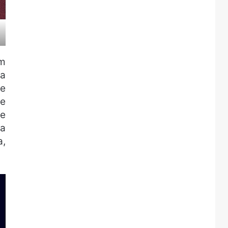
em
ra
de
e
se
da
a,