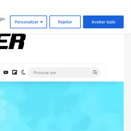
Entrar
Artigo aleatório
Barra Latera
nreal Engine 5 no Switch 2
go.
Personalizar
Rejeitar
Aceitar tudo
ebook
X
YouTube
Flipboard
Switch skin
Procurar
por