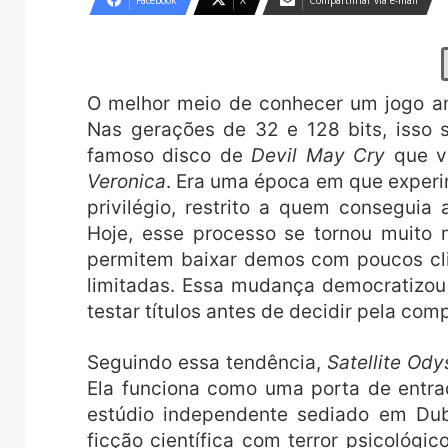
Facebook
X
Compartilhar via e-mail
O melhor meio de conhecer um jogo an
Nas gerações de 32 e 128 bits, isso 
famoso disco de
Devil May Cry
que v
Veronica
. Era uma época em que exper
privilégio, restrito a quem conseguia 
Hoje, esse processo se tornou muito m
permitem baixar demos com poucos cli
limitadas. Essa mudança democratizo
testar títulos antes de decidir pela com
Seguindo essa tendência,
Satellite Ody
Ela funciona como uma porta de entra
estúdio independente sediado em Dub
ficção científica com terror psicológi