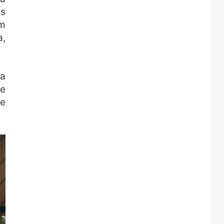
os
um
a,
ta
te
ue