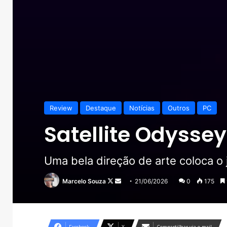
Review
Destaque
Notícias
Outros
PC
Satellite Odyssey
Uma bela direção de arte coloca o 
Follow
Mande
Marcelo Souza
21/06/2026
0
175
on
um
X
e-
mail