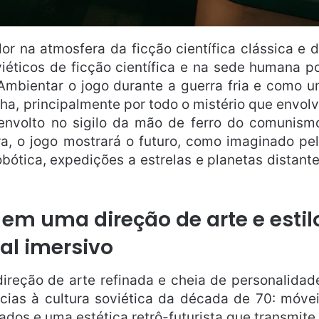
or na atmosfera da ficção científica clássica e 
viéticos de ficção científica e na sede humana p
Ambientar o jogo durante a guerra fria e como 
ha, principalmente por todo o mistério que envol
envolto no sigilo da mão de ferro do comunism
a, o jogo mostrará o futuro, como imaginado pe
bótica, expedições a estrelas e planetas distant
 em uma direção de arte e estil
al imersivo
ireção de arte refinada e cheia de personalidad
cias à cultura soviética da década de 70: móve
dos e uma estética retrô-futurista que transmite