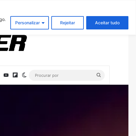
Entrar
Artigo aleatório
Barra Latera
go.
Personalizar
Rejeitar
Aceitar tudo
ebook
X
YouTube
Flipboard
Switch skin
Procurar
por