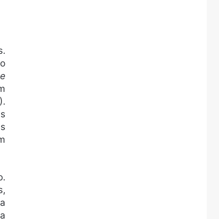
s.
 o
de
um
).
is
es
am
o.
s,
ra
ra