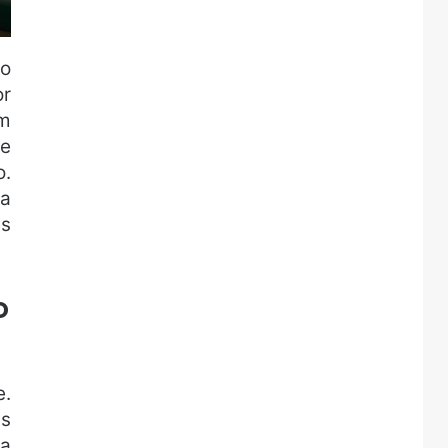
do
or
um
ve
o.
la
es
o
e.
is
 a