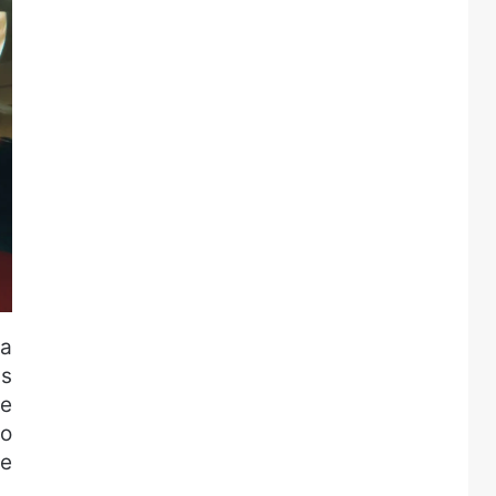
ra
as
me
 o
 e