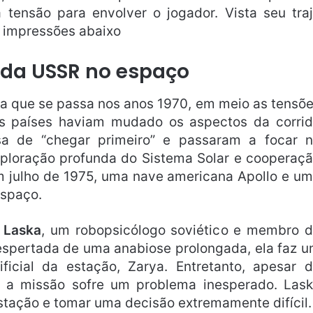
tensão para envolver o jogador. Vista seu tra
s impressões abaixo
da USSR no espaço
ta que se passa nos anos 1970, em meio as tensõ
os países haviam mudado os aspectos da corri
sa de “chegar primeiro” e passaram a focar 
ploração profunda do Sistema Solar e cooperaç
 julho de 1975, uma nave americana Apollo e u
espaço.
á
Laska
, um robopsicólogo soviético e membro 
 Despertada de uma anabiose prolongada, ela faz 
tificial da estação, Zarya. Entretanto, apesar 
e a missão sofre um problema inesperado. Las
stação e tomar uma decisão extremamente difícil.