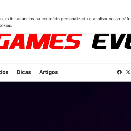
A 6: Novo anúncio pode acontecer em breve e surpreender fãs
, exibir anúncios ou conteúdo personalizado e analisar nosso tráfe
ookies.
dos
Dicas
Artigos
Fac