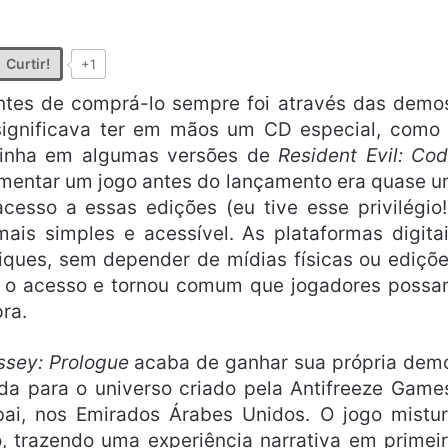
Curtir!
+1
tes de comprá-lo sempre foi através das demo
significava ter em mãos um CD especial, como
inha em algumas versões de
Resident Evil: Co
imentar um jogo antes do lançamento era quase 
acesso a essas edições (eu tive esse privilégio!
ais simples e acessível. As plataformas digita
ques, sem depender de mídias físicas ou ediçõ
u o acesso e tornou comum que jogadores poss
pra.
ssey: Prologue
acaba de ganhar sua própria dem
da para o universo criado pela Antifreeze Game
ai, nos Emirados Árabes Unidos. O jogo mistu
co, trazendo uma experiência narrativa em primei