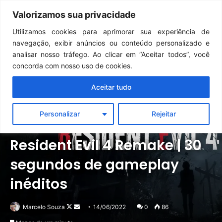
Continua após a publicidade..
GTA 6: Novo anúncio pode acontecer em breve e surpreender fãs
Valorizamos sua privacidade
Menu
Pr
Utilizamos cookies para aprimorar sua experiência de
navegação, exibir anúncios ou conteúdo personalizado e
analisar nosso tráfego. Ao clicar em “Aceitar todos”, você
concorda com nosso uso de cookies.
Aceitar tudo
Personalizar
Rejeitar
Notícias
PC
PlayStation
Xbox
Resident Evil 4 Remake | 30
segundos de gameplay
inéditos
Follow
Mande
Marcelo Souza
14/06/2022
0
86
on
um