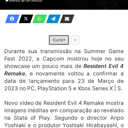
Menos de um minuto
X
e-
mail
Curtir!
0
Durante sua transmissão na Summer Game
Fest 2022, a Capcom mostrou hoje no seu
showcase um pouco mais de
Resident Evil 4
Remake
, e novamente voltou a confirmar a
data de lançamento para 23 de Março de
2023 no PC, PlayStation 5 e Xbox Series X | S.
Novo vídeo de Resident Evil 4 Remake mostra
imagens inéditas em comparação ao revelado
na State of Play. Segundo o director Anpo
Yoshiaki e o produtor Yoshiaki Hirabayashi, o