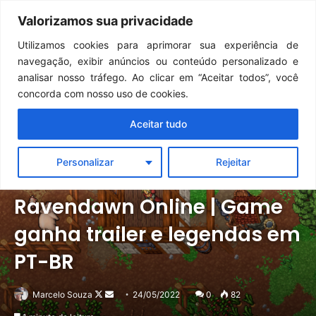
Continua após a publicidade..
GTA 6: Novo anúncio pode acontecer em breve e surpreender fãs
Valorizamos sua privacidade
Menu
Pr
Utilizamos cookies para aprimorar sua experiência de
navegação, exibir anúncios ou conteúdo personalizado e
analisar nosso tráfego. Ao clicar em “Aceitar todos”, você
concorda com nosso uso de cookies.
Aceitar tudo
Personalizar
Rejeitar
Notícias
PC
Ravendawn Online | Game
ganha trailer e legendas em
PT-BR
Follow
Mande
Marcelo Souza
24/05/2022
0
82
on
um