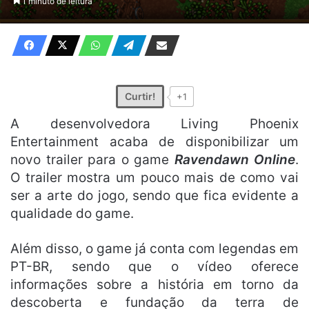
1 minuto de leitura
X
e-
mail
Curtir!
+1
A desenvolvedora Living Phoenix
Entertainment acaba de disponibilizar um
novo trailer para o game
Ravendawn Online
.
O trailer mostra um pouco mais de como vai
ser a arte do jogo, sendo que fica evidente a
qualidade do game.
Além disso, o game já conta com legendas em
PT-BR, sendo que o vídeo oferece
informações sobre a história em torno da
descoberta e fundação da terra de