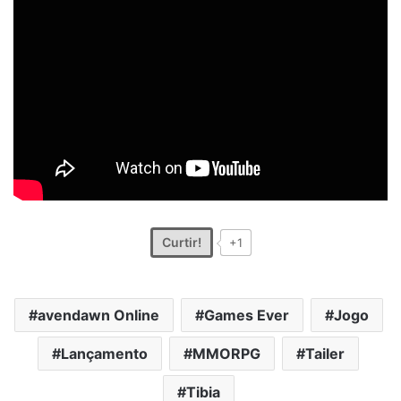
Curtir!
+1
avendawn Online
Games Ever
Jogo
Lançamento
MMORPG
Tailer
Tibia