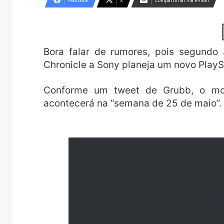
Facebook
X
Compartilhar via e-mail
Bora falar de rumores, pois segundo
Chronicle a Sony planeja um novo Play
Conforme um tweet de Grubb, o mom
acontecerá na “semana de 25 de maio”.
“Eu disse ‘semana de 25 de
semana em que isso pode ac
não quero dizer a semana
bravas quando não acontece