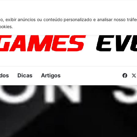
TA 6: Novo anúncio pode acontecer em breve e surpreender fãs
, exibir anúncios ou conteúdo personalizado e analisar nosso tráfe
ookies.
dos
Dicas
Artigos
Fac