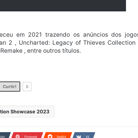
teceu em 2021 trazendo os anúncios dos jogo
Man 2 , Uncharted: Legacy of Thieves Collection
Remake , entre outros títulos.
Curtir!
0
ation Showcase 2023
blr
Pinterest
Reddit
VK