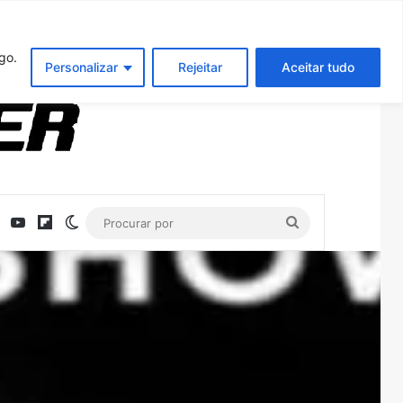
Entrar
Artigo aleatório
Barra Latera
go.
Personalizar
Rejeitar
Aceitar tudo
ebook
X
YouTube
Flipboard
Switch skin
Procurar
por