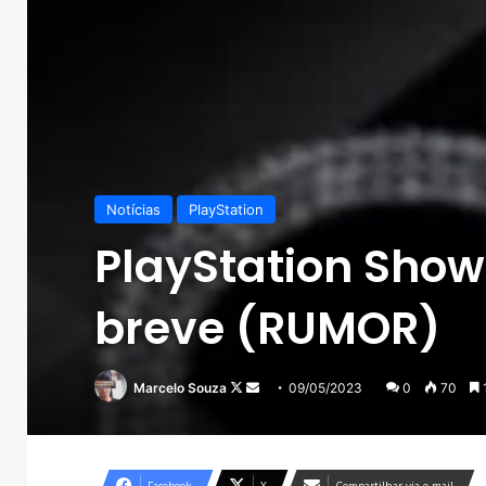
Notícias
PlayStation
PlayStation Show
breve (RUMOR)
Follow
Mande
Marcelo Souza
09/05/2023
0
70
1
on
um
X
e-
mail