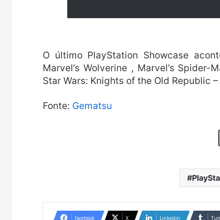
O último PlayStation Showcase acon
Marvel’s Wolverine , Marvel’s Spider-
Star Wars: Knights of the Old Republic – 
Fonte:
Gematsu
PlaySt
Facebook
X
Linkedin
Tum