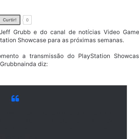
Curtir!
0
 Jeff Grubb e do canal de notícias Video Gam
Station Showcase para as próximas semanas.
ento a transmissão do PlayStation Showca
 Grubbnainda diz:
 maio’ porque provavelmente é a última
ontecer. Mas pode acontecer antes. Só
 de 21 de maio e as pessoas ficarem
r no domingo.”