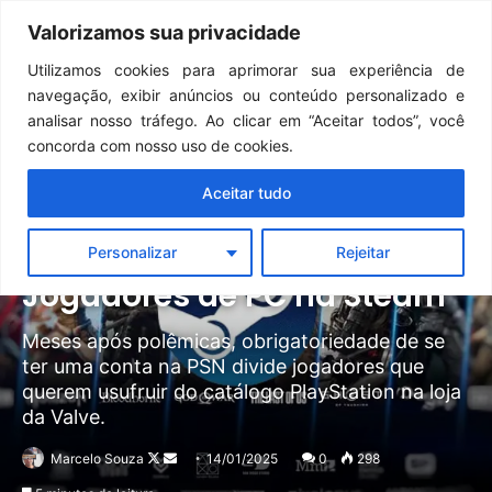
Continua após a publicidade..
GTA 6: Novo anúncio pode acontecer em breve e surpreender fãs
Valorizamos sua privacidade
Menu
Pr
Utilizamos cookies para aprimorar sua experiência de
navegação, exibir anúncios ou conteúdo personalizado e
analisar nosso tráfego. Ao clicar em “Aceitar todos”, você
Artigos
PC
PlayStation
concorda com nosso uso de cookies.
O Impacto Negativo da
Aceitar tudo
Exigência de Conta na
PlayStation Store para
Personalizar
Rejeitar
Jogadores de PC na Steam
Meses após polêmicas, obrigatoriedade de se
ter uma conta na PSN divide jogadores que
querem usufruir do catálogo PlayStation na loja
da Valve.
Follow
Mande
Marcelo Souza
14/01/2025
0
298
on
um