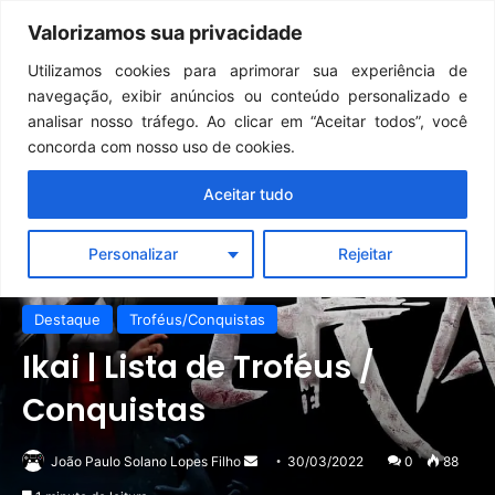
Continua após a publicidade..
GTA 6: Novo anúncio pode acontecer em breve e surpreender fãs
Valorizamos sua privacidade
Menu
Pr
Utilizamos cookies para aprimorar sua experiência de
navegação, exibir anúncios ou conteúdo personalizado e
analisar nosso tráfego. Ao clicar em “Aceitar todos”, você
concorda com nosso uso de cookies.
Aceitar tudo
Personalizar
Rejeitar
Destaque
Troféus/Conquistas
Ikai | Lista de Troféus /
Conquistas
Mande
João Paulo Solano Lopes Filho
30/03/2022
0
88
um