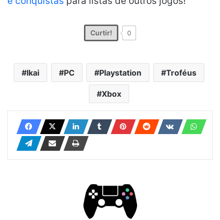
e conquistas
para listas de outros jogos!
Curtir!
0
Ikai
PC
Playstation
Troféus
Xbox