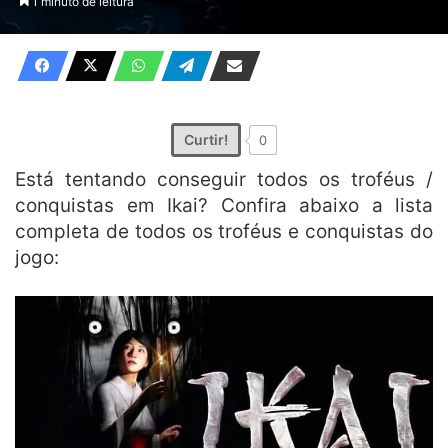
1 minuto de leitura
e-
mail
Curtir!
0
Está tentando conseguir todos os troféus /
conquistas em Ikai? Confira abaixo a lista
completa de todos os troféus e conquistas do
jogo: