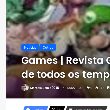
Notícias
Outros
Games | Revista 
de todos os tem
Follow
Mande
Marcelo Souza
11/05/2023
0
143
on
um
X
e-
mail