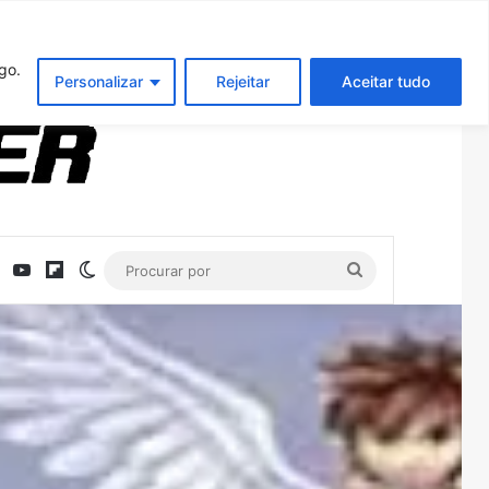
Entrar
Artigo aleatório
Barra Latera
go.
Personalizar
Rejeitar
Aceitar tudo
ebook
X
YouTube
Flipboard
Switch skin
Procurar
por