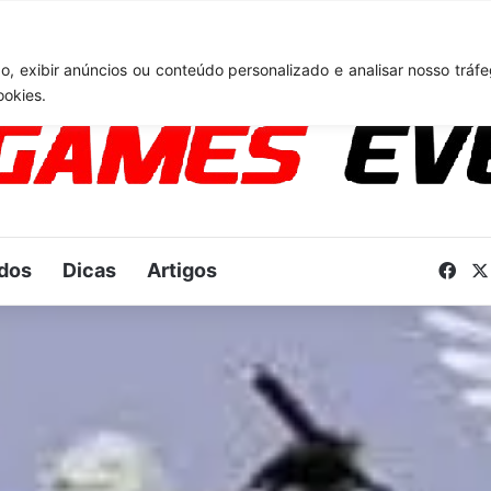
TA 6: Novo anúncio pode acontecer em breve e surpreender fãs
, exibir anúncios ou conteúdo personalizado e analisar nosso tráfe
ookies.
dos
Dicas
Artigos
Fac