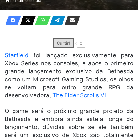
1 minuto de leitura
X
e-
mail
Curtir!
0
Starfield
foi lançado exclusivamente para
Xbox Series nos consoles, e após o primeiro
grande lançamento exclusivo da Bethesda
como um Microsoft Gaming Studios, os olhos
se voltam para outro grande RPG da
desenvolvedora,
The Elder Scrolls VI
.
O game será o próximo grande projeto da
Bethesda e embora ainda esteja longe do
lançamento, dúvidas sobre se ele também
será um exclusivo de Xbox são totalmente