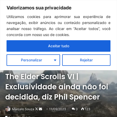
Continua após a publicidade..
GTA 6: Novo anúncio pode acontecer em breve e surpreender fãs
Valorizamos sua privacidade
Menu
Pr
Utilizamos cookies para aprimorar sua experiência de
navegação, exibir anúncios ou conteúdo personalizado e
analisar nosso tráfego. Ao clicar em “Aceitar todos”, você
concorda com nosso uso de cookies.
Aceitar tudo
Personalizar
Rejeitar
Notícias
Outros
The Elder Scrolls VI |
Exclusividade ainda não foi
decidida, diz Phil Spencer
Follow
Mande
Marcelo Souza
11/09/2023
0
123
on
um