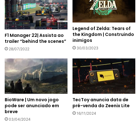
Legend of Zelda: Tears of
the Kingdom | Construindo
F1 Manager 22| Assista ao
inimigos
trailer “behind the scenes”
30/03/2023
28/07/2022
BioWare | Um novo jogo
TecToy anuncia data de
pode ser anunciado em
pré-venda do Zeenix Lite
breve
16/11/2024
03/04/2024