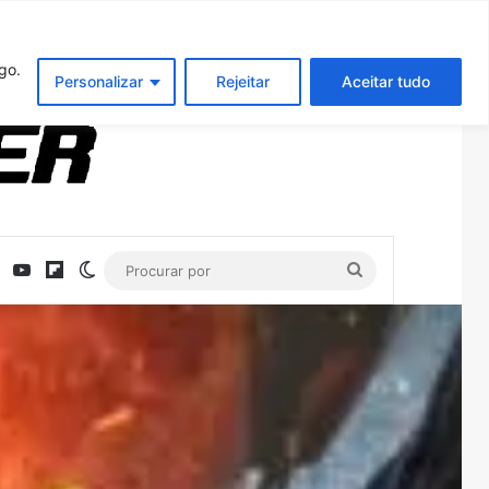
Entrar
Artigo aleatório
Barra Latera
real Engine 5 no Switch 2
go.
Personalizar
Rejeitar
Aceitar tudo
ebook
X
YouTube
Flipboard
Switch skin
Procurar
por