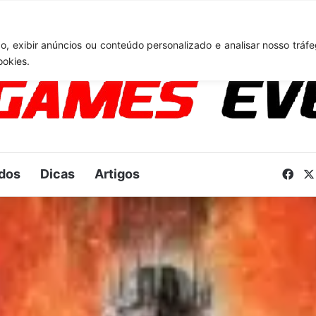
air Obscur: Expedition 33: desenvolvedores falam sobre desafios do Un
, exibir anúncios ou conteúdo personalizado e analisar nosso tráfe
ookies.
dos
Dicas
Artigos
Fac