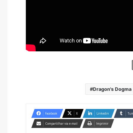
Dragon's Dogma I
Facebook
X
Linkedin
Tum
Compartilhar via e-mail
Imprimir