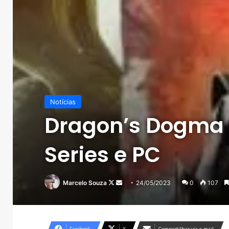
Notícias
Dragon’s Dogma I
Series e PC
Follow
Mande
Marcelo Souza
24/05/2023
0
107
on
um
X
e-
mail