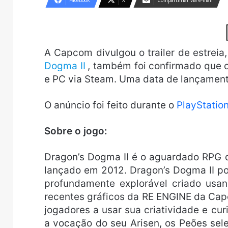
Facebook
X
Compartilhar via e-mail
A Capcom divulgou o trailer de estre
Dogma II
, também foi confirmado que o
e PC via Steam. Uma data de lançament
O anúncio foi feito durante o
PlayStatio
Sobre o jogo:
Dragon’s Dogma II é o aguardado RPG 
lançado em 2012. Dragon’s Dogma II p
profundamente explorável criado usan
recentes gráficos da RE ENGINE da Cap
jogadores a usar sua criatividade e cur
a vocação do seu Arisen, os Peões se