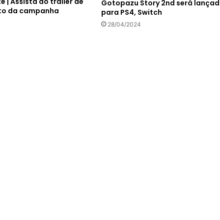
te | Assista ao trailer de
Gotopazu Story 2nd será lança
to da campanha
para PS4, Switch
28/04/2024