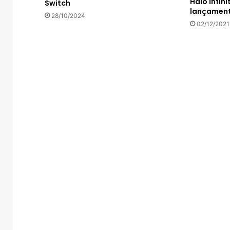
Halo Infini
Switch
lançamen
28/10/2024
02/12/2021