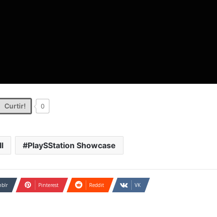
Curtir!
0
I
PlaySStation Showcase
blr
Pinterest
Reddit
VK