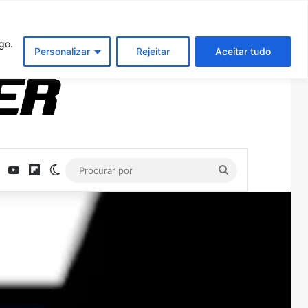
Entrar
Artigo aleatório
Barra Latera
go.
Personalizar
Rejeitar
Aceitar tudo
ebook
X
YouTube
Flipboard
Switch skin
Procurar
por