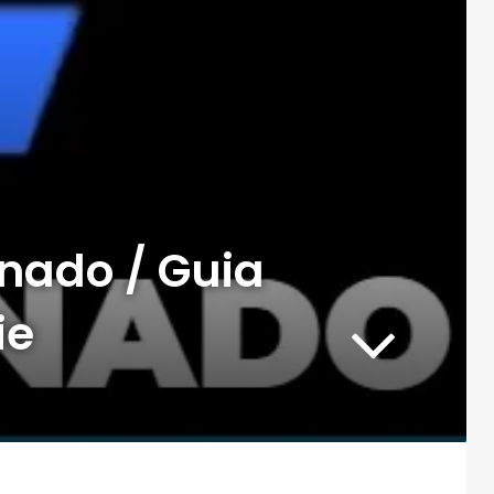
nado / Guia
ie