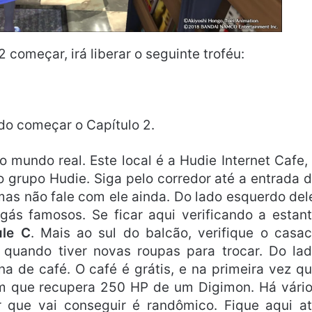
 começar, irá liberar o seguinte troféu:
do começar o Capítulo 2.
 mundo real. Este local é a Hudie Internet Cafe,
grupo Hudie. Siga pelo corredor até a entrada 
mas não fale com ele ainda. Do lado esquerdo del
s famosos. Se ficar aqui verificando a estan
ule C
. Mais ao sul do balcão, verifique o casa
 quando tiver novas roupas para trocar. Do la
na de café. O café é grátis, e na primeira vez q
em que recupera 250 HP de um Digimon. Há vári
r que vai conseguir é randômico. Fique aqui a