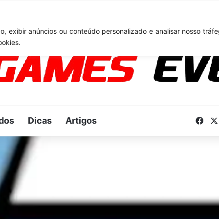
A 6: Novo anúncio pode acontecer em breve e surpreender fãs
, exibir anúncios ou conteúdo personalizado e analisar nosso tráfe
ookies.
dos
Dicas
Artigos
Fac