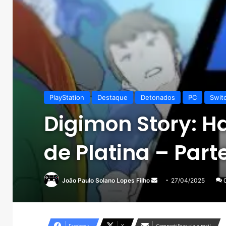
PlayStation
Destaque
Detonados
PC
Swit
Digimon Story: H
de Platina – Par
Mande
João Paulo Solano Lopes Filho
27/04/2025
um
e-
mail