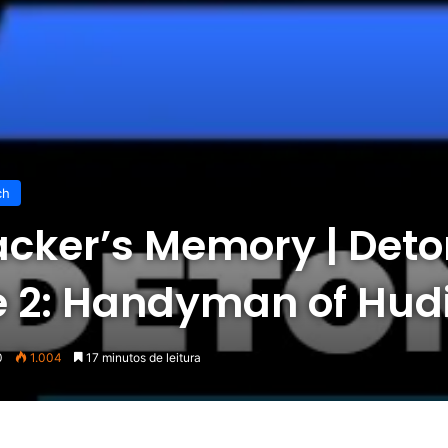
ch
acker’s Memory | Deto
te 2: Handyman of Hud
0
1.004
17 minutos de leitura