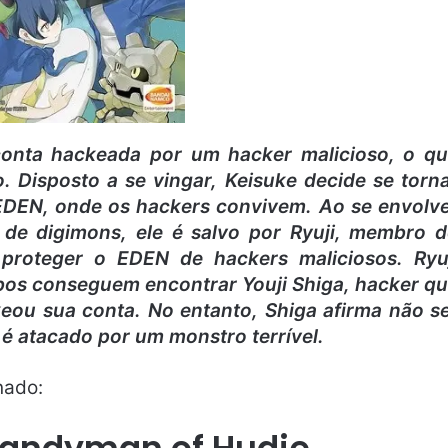
 conta hackeada por um hacker malicioso, o q
. Disposto a se vingar, Keisuke decide se torn
DEN, onde os hackers convivem. Ao se envolv
e digimons, ele é salvo por Ryuji, membro 
proteger o EDEN de hackers maliciosos. Ryu
bos conseguem encontrar Youji Shiga, hacker q
keou sua conta. No entanto, Shiga afirma não s
 é atacado por um monstro terrível.
nado: