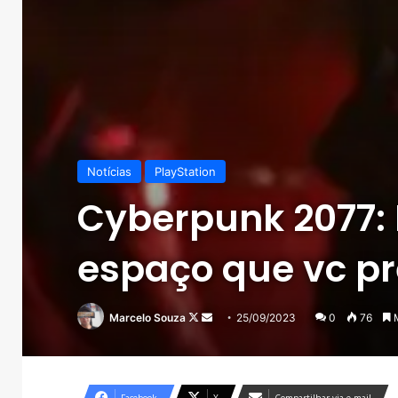
Notícias
PlayStation
Cyberpunk 2077: 
espaço que vc pr
Follow
Mande
Marcelo Souza
25/09/2023
0
76
M
on
um
X
e-
mail