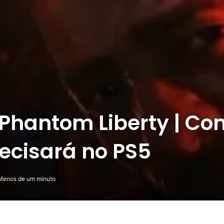
Phantom Liberty | Con
ecisará no PS5
enos de um minuto