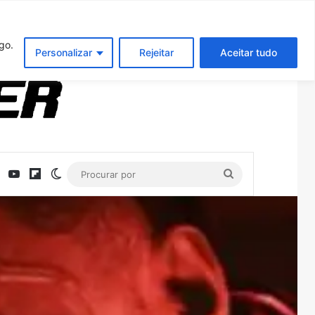
Entrar
Artigo aleatório
Barra Latera
go.
Personalizar
Rejeitar
Aceitar tudo
ebook
X
YouTube
Flipboard
Switch skin
Procurar
por