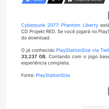
Facebook
X
Compartilhar via e-mail
Cyberpunk 2077: Phantom Liberty
está
CD Projekt RED. Se você jogará no Play
do download.
O já conhecido
PlayStationSize via Twi
33,237 GB.
Contando com o jogo base,
experiência completa.
Fonte:
PlayStationSize