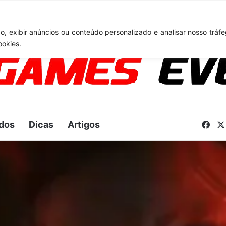
TA 6: Novo anúncio pode acontecer em breve e surpreender fãs
, exibir anúncios ou conteúdo personalizado e analisar nosso tráfe
ookies.
dos
Dicas
Artigos
Fac