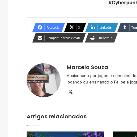
Cyberpunk
Facebook
X
Linkedin
Tum
Compartilhar via e-mail
Imprimir
Marcelo Souza
Apaixonado por jogos e consoles de
jogando ou ensinando o Felipe a joga
X
Artigos relacionados