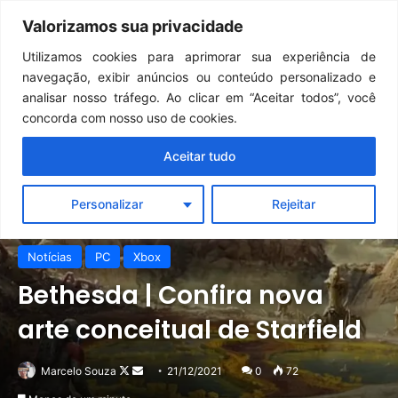
Continua após a publicidade..
GTA 6: Novo anúncio pode acontecer em breve e surpreender fãs
Valorizamos sua privacidade
Menu
Pr
Utilizamos cookies para aprimorar sua experiência de
navegação, exibir anúncios ou conteúdo personalizado e
analisar nosso tráfego. Ao clicar em “Aceitar todos”, você
concorda com nosso uso de cookies.
Aceitar tudo
Personalizar
Rejeitar
Notícias
PC
Xbox
Bethesda | Confira nova
arte conceitual de Starfield
Follow
Mande
Marcelo Souza
21/12/2021
0
72
on
um