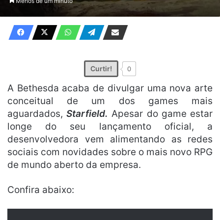
Menos de um minuto
X
e-
mail
Curtir!
0
A Bethesda acaba de divulgar uma nova arte
conceitual de um dos games mais
aguardados,
Starfield.
Apesar do game estar
longe do seu lançamento oficial, a
desenvolvedora vem alimentando as redes
sociais com novidades sobre o mais novo RPG
de mundo aberto da empresa.
Confira abaixo: