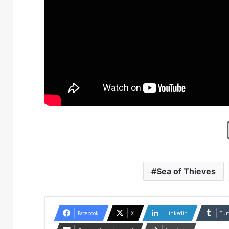
Sea of Thieves
Facebook
X
Linkedin
Tum