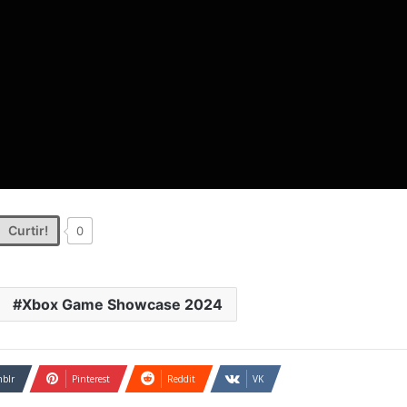
Curtir!
0
Xbox Game Showcase 2024
blr
Pinterest
Reddit
VK