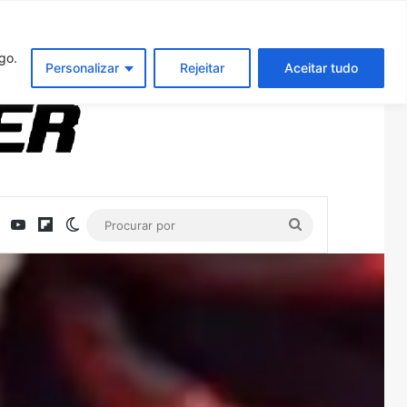
Entrar
Artigo aleatório
Barra Latera
go.
Personalizar
Rejeitar
Aceitar tudo
ebook
X
YouTube
Flipboard
Switch skin
Procurar
por