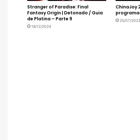
Stranger of Paradise: Final
ChinaJoy 
Fantasy Origin | Detonado / Guia
programaç
de Platina – Parte 9
25/07/202
18/12/2024