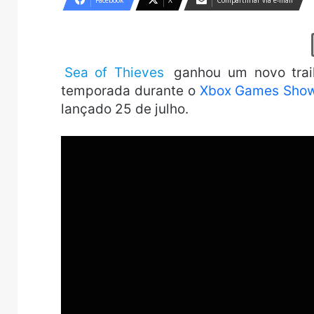
Facebook
X
Compartilhar via e-mail
Sea of Thieves
ganhou um novo trail
temporada durante o
Xbox Games Sho
lançado 25 de julho.