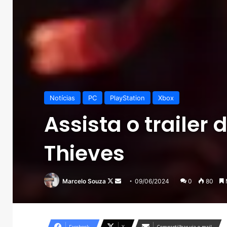
Notícias
PC
PlayStation
Xbox
Assista o trailer
Thieves
Follow
Mande
Marcelo Souza
09/06/2024
0
80
on
um
X
e-
mail