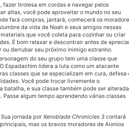
 fazer tirolesa em cordas e navegar pelos
r altas, você pode aproveitar o mundo no seu
onde fará compras, jantará, conhecerá os morador
islumbre da vida de Noah e seus amigos nessas
materiais que você coleta para cozinhar ou criar
des. É bom relaxar e descontrair antes de aprecia
or ou derrubar seu próximo inimigo estranho.
ersonagem do seu grupo tem uma classe que
. O Espadachim lidera a luta como um atacante
ras classes que se especializam em cura, defesa 
lidades. Você pode trocar livremente o
 batalha, e sua classe também pode ser alterada
s. Passe algum tempo aprendendo várias classes
Sua jornada por
Xenoblade Chronicles 3
contará
rincipais, mas os bravos moradores de Aionios