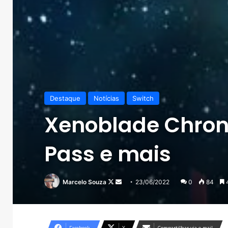
Destaque
Notícias
Switch
Xenoblade Chronic
Pass e mais
Follow
Mande
Marcelo Souza
23/06/2022
0
84
4
on
um
X
e-
mail