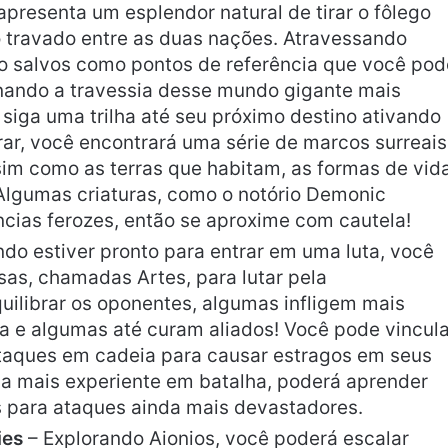
apresenta um esplendor natural de tirar o fôlego
to travado entre as duas nações. Atravessando
são salvos como pontos de referência que você pod
ornando a travessia desse mundo gigante mais
siga uma trilha até seu próximo destino ativando
ar, você encontrará uma série de marcos surreais
sim como as terras que habitam, as formas de vid
 Algumas criaturas, como o notório Demonic
cias ferozes, então se aproxime com cautela!
do estiver pronto para entrar em uma luta, você
sas, chamadas Artes, para lutar pela
uilibrar os oponentes, algumas infligem mais
 e algumas até curam aliados! Você pode vincula
ataques em cadeia para causar estragos em seus
na mais experiente em batalha, poderá aprender
s para ataques ainda mais devastadores.
ies
– Explorando Aionios, você poderá escalar