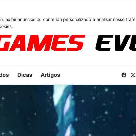
: Novo anúncio pode acontecer em breve e surpreender fãs
, exibir anúncios ou conteúdo personalizado e analisar nosso tráfe
ookies.
dos
Dicas
Artigos
Fac