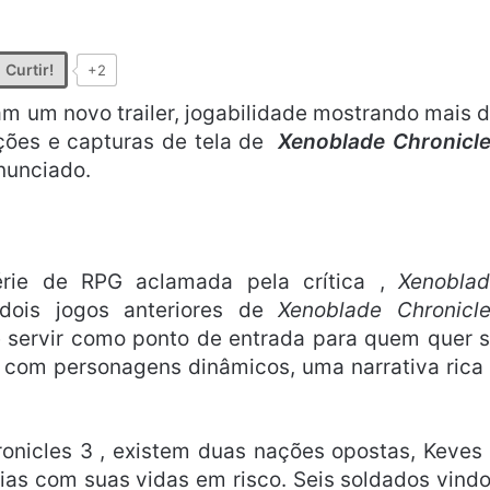
Curtir!
+2
am um novo trailer, jogabilidade mostrando mais 
ções e capturas de tela de
Xenoblade Chronicl
nunciado.
rie de RPG aclamada pela crítica ,
Xenobla
dois jogos anteriores de
Xenoblade Chronicl
ervir como ponto de entrada para quem quer 
om personagens dinâmicos, uma narrativa rica
onicles 3 , existem duas nações opostas, Keves
ias com suas vidas em risco. Seis soldados vind