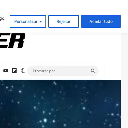
Entrar
Artigo aleatório
Barra Latera
go.
Personalizar
Rejeitar
Aceitar tudo
ebook
X
YouTube
Flipboard
Switch skin
Procurar
por