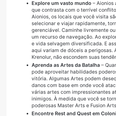
Explore um vasto mundo
– Aionios 
que contrasta com o terrível confli
Aionios, os locais que você visita 
selecionar e viajar rapidamente, t
gerenciável. Caminhe livremente ou 
um recurso de navegação. Ao explor
e vida selvagem diversificada. E as
aqui variam de dóceis a perigosas.
Krenolur, não escondem suas tendên
Aprenda as Artes da Batalha
– Quan
pode aproveitar habilidades podero
vitória. Algumas Artes podem deseq
danos com base em onde você ataca
várias artes com impressionantes 
inimigos. À medida que você se tor
poderosas Master Arts e Fusion Art
Encontre Rest and Quest em Colon