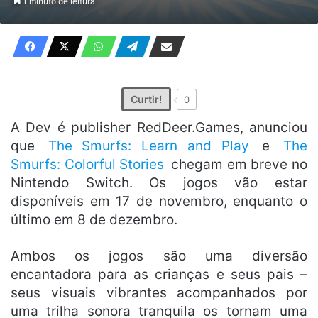
1 minuto de leitura
X
e-
mail
Curtir!
0
A Dev é publisher RedDeer.Games, anunciou
que
The Smurfs: Learn and Play
e
The
Smurfs: Colorful Stories
chegam em breve no
Nintendo Switch. Os jogos vão estar
disponíveis em 17 de novembro, enquanto o
último em 8 de dezembro.
Ambos os jogos são uma diversão
encantadora para as crianças e seus pais –
seus visuais vibrantes acompanhados por
uma trilha sonora tranquila os tornam uma