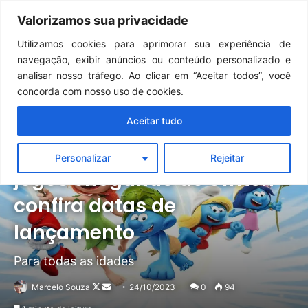
Continua após a publicidade..
GTA 6: Novo anúncio pode acontecer em breve e surpreender fãs
Valorizamos sua privacidade
Menu
Pr
Utilizamos cookies para aprimorar sua experiência de
navegação, exibir anúncios ou conteúdo personalizado e
analisar nosso tráfego. Ao clicar em “Aceitar todos”, você
concorda com nosso uso de cookies.
Aceitar tudo
Notícias
The Smurfs | Dois novos
Personalizar
Rejeitar
jogos chegando ao Switch –
confira datas de
lançamento
Para todas as idades
Follow
Mande
Marcelo Souza
24/10/2023
0
94
on
um