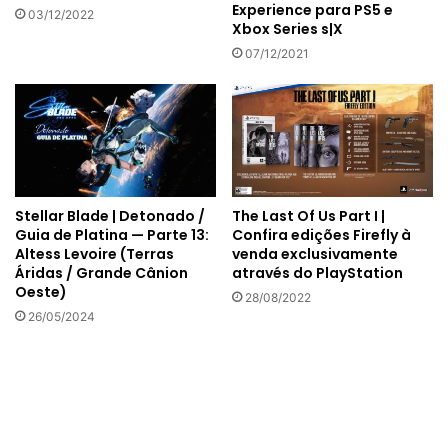
Experience para PS5 e
03/12/2022
Xbox Series s|X
07/12/2021
The Last Of Us Part I |
Stellar Blade | Detonado /
Confira edições Firefly à
Guia de Platina — Parte 13:
venda exclusivamente
Altess Levoire (Terras
através do PlayStation
Áridas / Grande Cânion
Oeste)
28/08/2022
26/05/2024