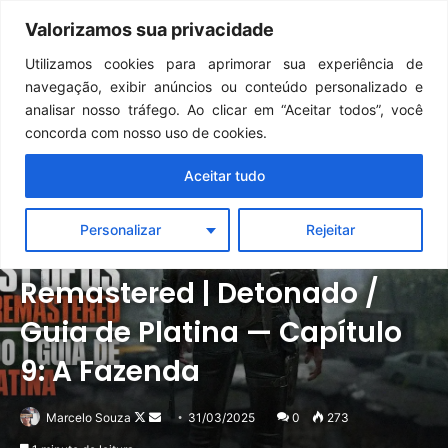
Continua após a publicidade..
GTA 6: Novo anúncio pode acontecer em breve e surpreender fãs
Valorizamos sua privacidade
Menu
Pr
Utilizamos cookies para aprimorar sua experiência de
navegação, exibir anúncios ou conteúdo personalizado e
analisar nosso tráfego. Ao clicar em “Aceitar todos”, você
concorda com nosso uso de cookies.
Aceitar tudo
Notícias
Personalizar
Rejeitar
The Last of Us Part II
Remastered | Detonado /
Guia de Platina — Capítulo
9: A Fazenda
Follow
Mande
Marcelo Souza
31/03/2025
0
273
on
um