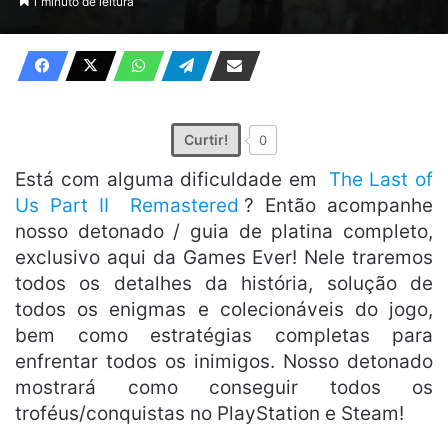
1 minuto de leitura
X
e-
mail
Curtir!
0
Está com alguma dificuldade em
The Last of
Us Part II
Remastered
? Então acompanhe
nosso detonado / guia de platina completo,
exclusivo aqui da Games Ever! Nele traremos
todos os detalhes da história, solução de
todos os enigmas e colecionáveis do jogo,
bem como estratégias completas para
enfrentar todos os inimigos. Nosso detonado
mostrará como conseguir todos os
troféus/conquistas no PlayStation e Steam!