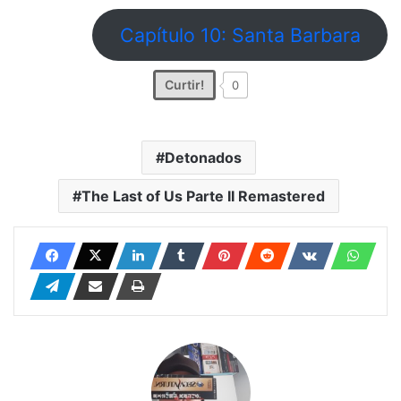
Capítulo 10: Santa Barbara
Curtir!
0
Detonados
The Last of Us Parte II Remastered