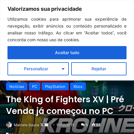
Continua após a publicidade..
GTA 6: Novo anúncio pode acontecer em breve e surpreender fãs
Valorizamos sua privacidade
Menu
Pr
Utilizamos cookies para aprimorar sua experiência de
navegação, exibir anúncios ou conteúdo personalizado e
analisar nosso tráfego. Ao clicar em “Aceitar todos”, você
concorda com nosso uso de cookies.
Aceitar tudo
Personalizar
Rejeitar
Notícias
PC
PlayStation
Xbox
The King of Fighters XV | Pré
Venda já começou no PC
Follow
Mande
Marcelo Souza
11/12/2021
0
84
on
um