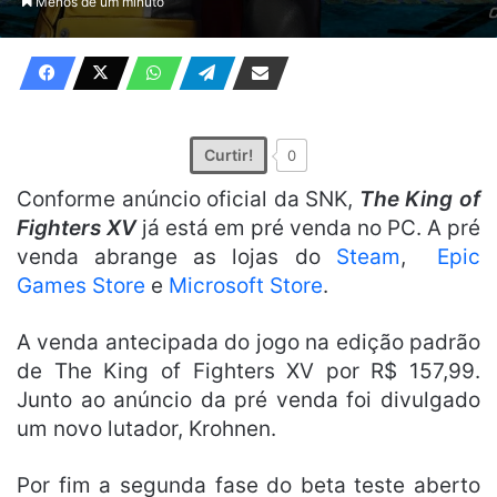
Menos de um minuto
X
e-
mail
Curtir!
0
Conforme anúncio oficial da SNK,
The King of
Fighters XV
já está em pré venda no PC. A pré
venda abrange as lojas do
Steam
,
Epic
Games Store
e
Microsoft Store
.
A venda antecipada do jogo na edição padrão
de The King of Fighters XV por R$ 157,99.
Junto ao anúncio da pré venda foi divulgado
um novo lutador, Krohnen.
Por fim a segunda fase do beta teste aberto