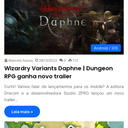
Android / iOS
Marcelo Souza
28/12/2022
0
112
Wizardry Variants Daphne | Dungeon
RPG ganha novo trailer
Curtir! Vamos falar de lançamentos para os mobile? A editora
Drecom e a desenvolvedora Studio 2PRO lançou um novo
trailer…
Leia mais »