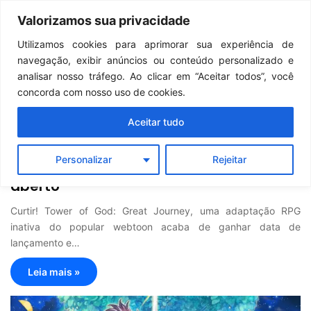
Continua após a publicidade..
GTA 6: Novo anúncio pode acontecer em breve e surpreender fãs
Valorizamos sua privacidade
Menu
Pr
Utilizamos cookies para aprimorar sua experiência de
navegação, exibir anúncios ou conteúdo personalizado e
Mobile
analisar nosso tráfego. Ao clicar em “Aceitar todos”, você
concorda com nosso uso de cookies.
Aceitar tudo
Marcelo Souza
15/02/2023
0
84
Tower Of God: Great Journey | Game
Personalizar
Rejeitar
chega dia 14 – pré-registro já está
aberto
Curtir! Tower of God: Great Journey, uma adaptação RPG
inativa do popular webtoon acaba de ganhar data de
lançamento e…
Leia mais »