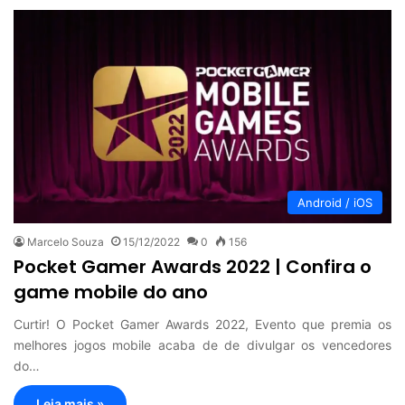
Android / iOS
Marcelo Souza
15/12/2022
0
156
Pocket Gamer Awards 2022 | Confira o
game mobile do ano
Curtir! O Pocket Gamer Awards 2022, Evento que premia os
melhores jogos mobile acaba de de divulgar os vencedores
do…
Leia mais »