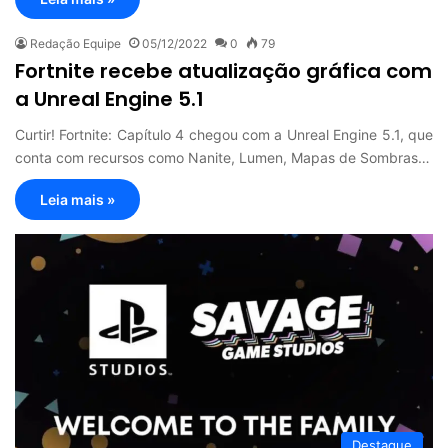
Redação Equipe
05/12/2022
0
79
Fortnite recebe atualização gráfica com
a Unreal Engine 5.1
Curtir! Fortnite: Capítulo 4 chegou com a Unreal Engine 5.1, que
conta com recursos como Nanite, Lumen, Mapas de Sombras…
Leia mais »
Destaque