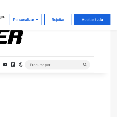
Entrar
Artigo aleatório
Barra Latera
go.
Personalizar
Rejeitar
Aceitar tudo
ebook
X
YouTube
Flipboard
Switch skin
Procurar
por