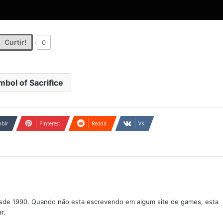
Curtir!
0
mbol of Sacrifice
blr
Pinterest
Reddit
VK
sde 1990. Quando não esta escrevendo em algum site de games, esta
r.