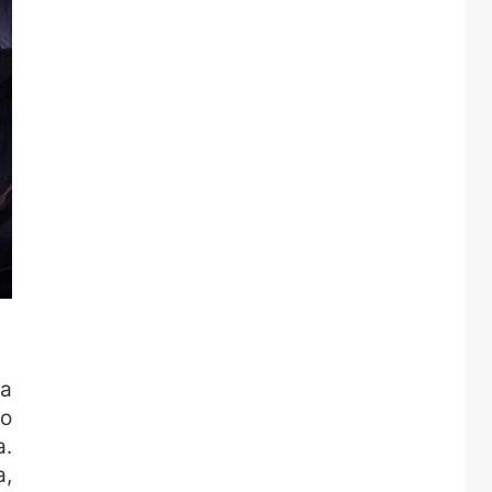
ma
do
a.
a,