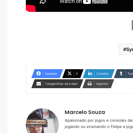
Sy
Facebook
X
Linkedin
Tum
Compartilhar via e-mail
Imprimir
Marcelo Souza
Apaixonado por jogos e consoles de
jogando ou ensinando o Felipe a joga