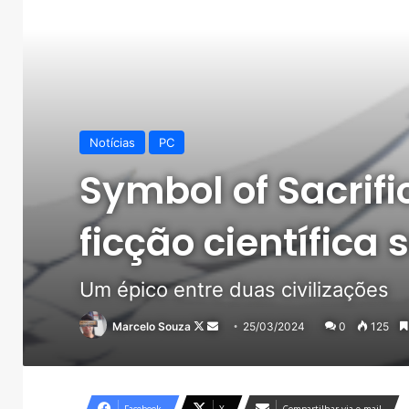
Notícias
PC
Symbol of Sacrifi
ficção científica
Um épico entre duas civilizações
Follow
Mande
Marcelo Souza
25/03/2024
0
125
on
um
X
e-
mail