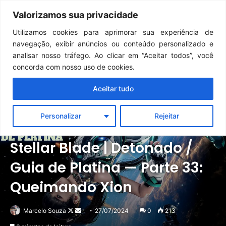
Continua após a publicidade..
GTA 6: Novo anúncio pode acontecer em breve e surpreender fãs
Valorizamos sua privacidade
Menu
Pr
Utilizamos cookies para aprimorar sua experiência de
navegação, exibir anúncios ou conteúdo personalizado e
analisar nosso tráfego. Ao clicar em “Aceitar todos”, você
concorda com nosso uso de cookies.
Aceitar tudo
Personalizar
Rejeitar
Destaque
Detonados
Notícias
Stellar Blade | Detonado /
Guia de Platina — Parte 33:
Queimando Xion
Follow
Mande
Marcelo Souza
27/07/2024
0
213
on
um