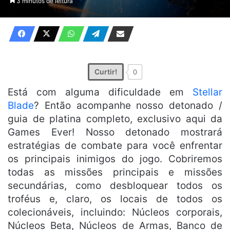
3 minutos de leitura
X
e-
mail
Curtir!
0
Está com alguma dificuldade em
Stellar
Blade
? Então acompanhe nosso detonado /
guia de platina completo, exclusivo aqui da
Games Ever! Nosso detonado mostrará
estratégias de combate para você enfrentar
os principais inimigos do jogo. Cobriremos
todas as missões principais e missões
secundárias, como desbloquear todos os
troféus e, claro, os locais de todos os
colecionáveis, incluindo: Núcleos corporais,
Núcleos Beta, Núcleos de Armas, Banco de