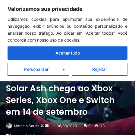
Continua após a publicidade..
GTA 6: Novo anúncio pode acontecer em breve e surpreender fãs
Valorizamos sua privacidade
Menu
Pr
Utilizamos cookies para aprimorar sua experiência de
navegação, exibir anúncios ou conteúdo personalizado e
analisar nosso tráfego. Ao clicar em “Aceitar todos”, você
concorda com nosso uso de cookies.
Aceitar tudo
Personalizar
Rejeitar
Notícias
Switch
Xbox
Solar Ash chega ao Xbox
Series, Xbox One e Switch
em 14 de setembro
Follow
Mande
Marcelo Souza
06/09/2023
0
113
on
um