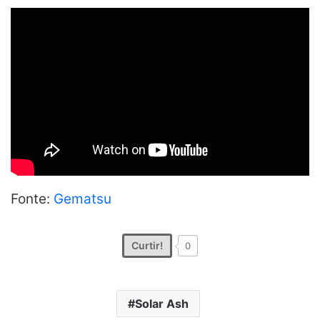
Fonte:
Gematsu
Curtir!
0
Solar Ash