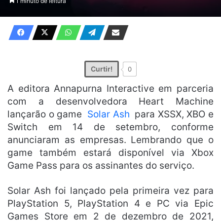
1 minuto de leitura
X
e-
mail
Curtir!
0
A editora Annapurna Interactive em parceria
com a desenvolvedora Heart Machine
lançarão o game
Solar Ash
para XSSX, XBO e
Switch em 14 de setembro, conforme
anunciaram as empresas. Lembrando que o
game também estará disponível via Xbox
Game Pass para os assinantes do serviço.
Solar Ash foi lançado pela primeira vez para
PlayStation 5, PlayStation 4 e PC via Epic
Games Store em 2 de dezembro de 2021,