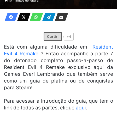
10 minutos de leitura
X
e-
mail
Curtir!
+4
Está com alguma dificuldade em
Resident
Evil 4 Remake
? Então acompanhe a parte 7
do detonado completo passo-a-passo de
Resident Evil 4 Remake exclusivo aqui da
Games Ever! Lembrando que também serve
como um guia de platina ou de conquistas
para Steam!
Para acessar a Introdução do guia, que tem o
link de todas as partes, clique
aqui
.