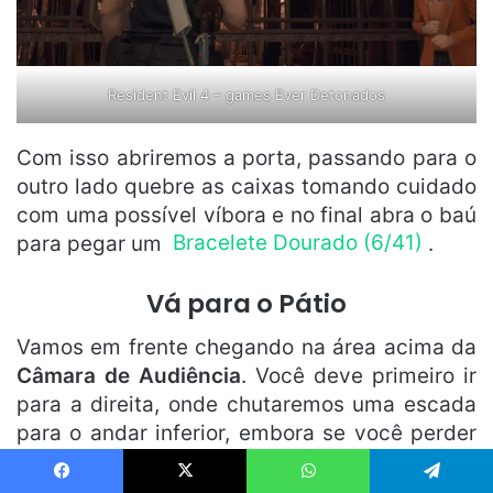
Resident Evil 4 – games Ever Detonados
Com isso abriremos a porta, passando para o
outro lado quebre as caixas tomando cuidado
com uma possível víbora e no final abra o baú
para pegar um
Bracelete Dourado (6/41)
.
Vá para o Pátio
Vamos em frente chegando na área acima da
Câmara de Audiência
. Você deve primeiro ir
para a direita, onde chutaremos uma escada
para o andar inferior, embora se você perder
isso Ashley chuta para baixo para você.
Continua após a publicidade..
Partindo da escada que derrubou, pule o
Facebook
X
WhatsApp
Telegram