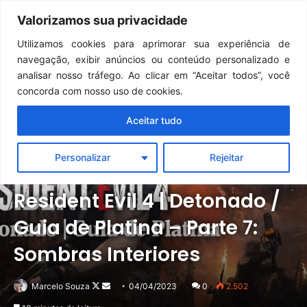
Continua após a publicidade..
Clair Obscur: Expedition 33: desenvolvedores falam sobre desafios do Unreal Engine 5 no Switch 2
Valorizamos sua privacidade
Menu
Pr
Utilizamos cookies para aprimorar sua experiência de
navegação, exibir anúncios ou conteúdo personalizado e
analisar nosso tráfego. Ao clicar em “Aceitar todos”, você
concorda com nosso uso de cookies.
Aceitar tudo
Personalizar
Rejeitar
Destaque
Detonados
PC
PlayStation
Xbox
Resident Evil 4 | Detonado /
Guia de Platina – Parte 7:
Sombras Interiores
Follow
Mande
Marcelo Souza
04/04/2023
0
2.502
on
um