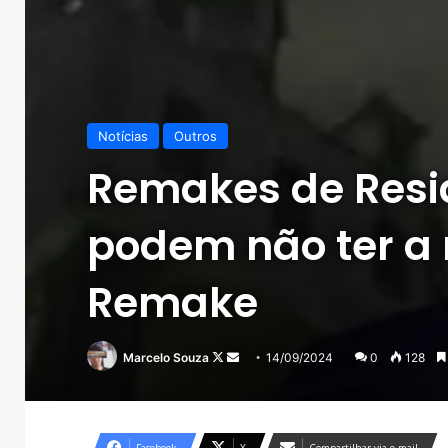
Notícias
Outros
Remakes de Resid
podem não ter a
Remake
Follow
Mande
Marcelo Souza
14/09/2024
0
128
on
um
X
e-
mail