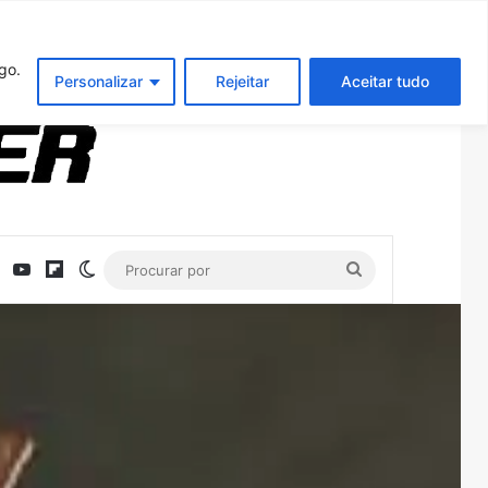
Entrar
Artigo aleatório
Barra Latera
go.
Personalizar
Rejeitar
Aceitar tudo
ebook
X
YouTube
Flipboard
Switch skin
Procurar
por