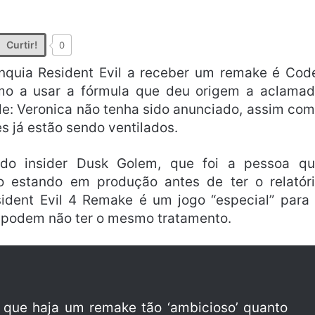
Curtir!
0
quia Resident Evil a receber um remake é Cod
imo a usar a fórmula que deu origem a aclama
de: Veronica não tenha sido anunciado, assim co
s já estão sendo ventilados.
do insider Dusk Golem, que foi a pessoa q
 estando em produção antes de ter o relatór
sident Evil 4 Remake é um jogo “especial” para
 podem não ter o mesmo tratamento.
que haja um remake tão ‘ambicioso’ quanto