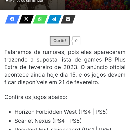
Menos de um minuto
X
e-
mail
Curtir!
0
Falaremos de rumores, pois eles apareceram
trazendo a suposta lista de games PS Plus
Extra de fevereiro de 2023. O anúncio oficial
acontece ainda hoje dia 15, e os jogos devem
ficar disponíveis em 21 de fevereiro.
Confira os jogos abaixo:
Horizon Forbidden West (PS4 | PS5)
Scarlet Nexus (PS4 | PS5)
Resident Evil 7 biohazard (PS4 | PS5)