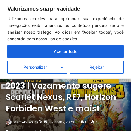
Continua após a publicidade..
GTA 6: Novo anúncio pode acontecer em breve e surpreender fãs
Valorizamos sua privacidade
Menu
Pr
Utilizamos cookies para aprimorar sua experiência de
navegação, exibir anúncios ou conteúdo personalizado e
analisar nosso tráfego. Ao clicar em “Aceitar todos”, você
concorda com nosso uso de cookies.
Aceitar tudo
Notícias
PlayStation
Personalizar
Rejeitar
PS Plus Extra de fevereiro de
2023 | Vazamento sugere
Scarlet Nexus, RE7, Horizon
Forbiden West e mais!
Follow
Mande
Marcelo Souza
15/02/2023
0
73
on
um