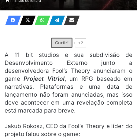
1 minuto de leitura
X
e-
mail
Curtir!
+2
A 11 bit studios e sua subdivisão de
Desenvolvimento Externo junto a
desenvolvedora Fool’s Theory anunciaram o
game
Project Vitriol
, um RPG baseado em
narrativas. Plataformas e uma data de
lançamento não foram anunciadas, mas isso
deve acontecer em uma revelação completa
está marcada para breve.
Jakub Rokosz, CEO da Fool’s Theory e líder do
projeto falou sobre o game: