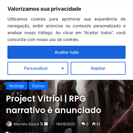
Continua após a publicidade..
GTA 6: Novo anúncio pode acontecer em breve e surpreender fãs
Valorizamos sua privacidade
Menu
Pr
Utilizamos cookies para aprimorar sua experiência de
navegação, exibir anúncios ou conteúdo personalizado e
analisar nosso tráfego. Ao clicar em “Aceitar todos”, você
concorda com nosso uso de cookies.
Aceitar tudo
Personalizar
Rejeitar
Notícias
Outros
Project Vitriol | RPG
narrativo é anunciado
Follow
Mande
Marcelo Souza
18/06/2022
0
81
on
um