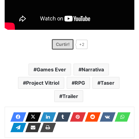
Curtir!
+2
Games Ever
Narrativa
Project Vitriol
RPG
Taser
Trailer