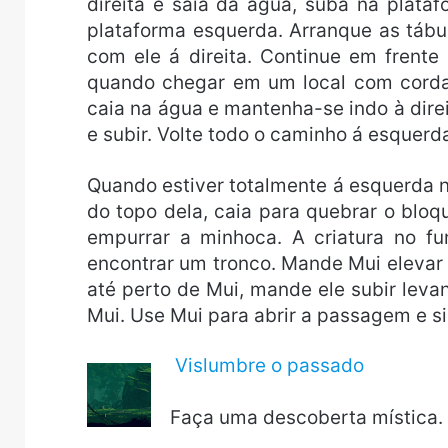
direita e saia da água, suba na plata
plataforma esquerda. Arranque as táb
com ele á direita. Continue em frente
quando chegar em um local com corda
caia na água e mantenha-se indo à dire
e subir. Volte todo o caminho á esquerd
Quando estiver totalmente á esquerda 
do topo dela, caia para quebrar o blo
empurrar a minhoca. A criatura no fu
encontrar um tronco. Mande Mui elevar 
até perto de Mui, mande ele subir leva
Mui. Use Mui para abrir a passagem e si
Vislumbre o passado
Faça uma descoberta mística.