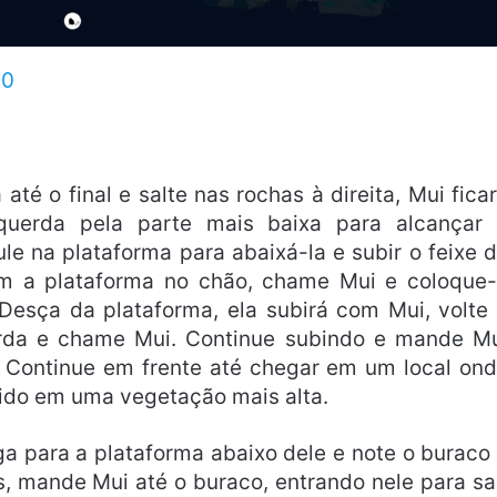
10
té o final e salte nas rochas à direita, Mui fica
querda pela parte mais baixa para alcançar
le na plataforma para abaixá-la e subir o feixe 
m a plataforma no chão, chame Mui e coloque
 Desça da plataforma, ela subirá com Mui, volte
erda e chame Mui. Continue subindo e mande M
a. Continue em frente até chegar em um local on
dido em uma vegetação mais alta.
ga para a plataforma abaixo dele e note o buraco
s, mande Mui até o buraco, entrando nele para sa