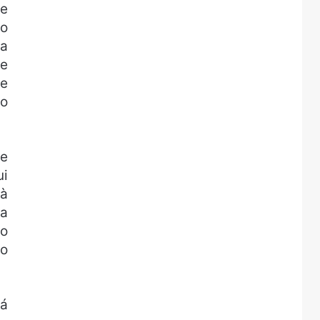
se
do
na
te
se
do
se
ui
 à
ra
 o
do
 á