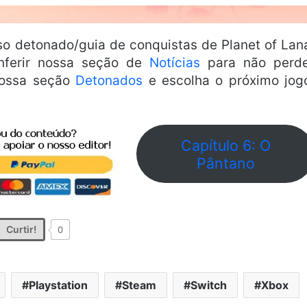
o detonado/guia de conquistas de Planet of Lan
nferir nossa seção de
Notícias
para não perd
nossa seção
Detonados
e escolha o próximo jog
Capítulo 6: O
Pântano
Curtir!
0
Playstation
Steam
Switch
Xbox