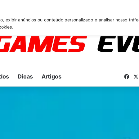
: Novo anúncio pode acontecer em breve e surpreender fãs
, exibir anúncios ou conteúdo personalizado e analisar nosso tráfe
ookies.
dos
Dicas
Artigos
Fac