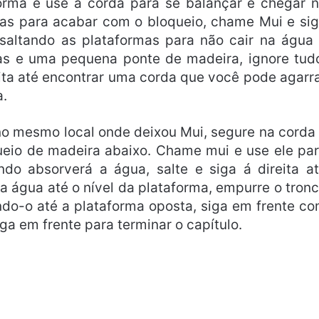
forma e use a corda para se balançar e chegar 
uas para acabar com o bloqueio, chame Mui e si
 saltando as plataformas para não cair na água
s e uma pequena ponte de madeira, ignore tud
ita até encontrar uma corda que você pode agarr
a.
no mesmo local onde deixou Mui, segure na corda
queio de madeira abaixo. Chame mui e use ele pa
ndo absorverá a água, salte e siga á direita a
a água até o nível da plataforma, empurre o tron
ndo-o até a plataforma oposta, siga em frente c
ga em frente para terminar o capítulo.