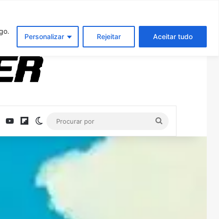
Entrar
Artigo aleatório
Barra Latera
go.
Personalizar
Rejeitar
Aceitar tudo
ebook
X
YouTube
Flipboard
Switch skin
Procurar
por