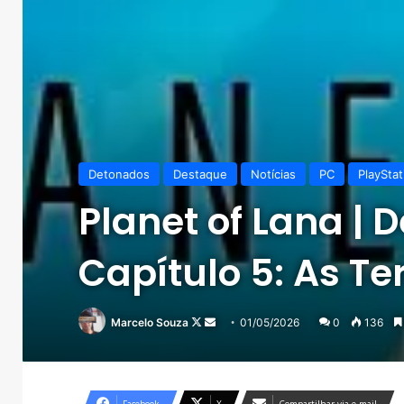
Detonados
Destaque
Notícias
PC
PlayStat
Planet of Lana |
Capítulo 5: As Te
Follow
Mande
Marcelo Souza
01/05/2026
0
136
on
um
X
e-
mail