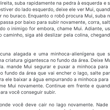
direita, suba rapidamente na pedra à esquerda e 
tiver do lado esquerdo, deixe ele ver Mui, quan
er no buraco. Enquanto o robô procura Mui, suba 
passa por baixo para subir novamente, corra, sal
do o inimigo for embora, chame Mui. Adiante, u
 caminho, siga até deslizar pela colina, chegan
acuna alagada e uma minhoca-alienígena que 
 criatura gigantesca no fundo da área. Deixe M
da. mande Mui segurar e puxar a minhoca para
no fundo da área que vai encher o lago, salte pa
ara ele baixar a água empurrando a minhoca para
ame Mui novamente. Continue em frente e quan
ara você conseguir subir.
 onde você deve cair no lago novamente. Nade