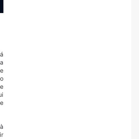
rá
 a
de
-o
 e
ui
de
 à
ir