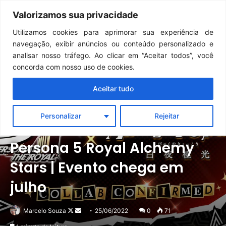
Continua após a publicidade..
GTA 6: Novo anúncio pode acontecer em breve e surpreender fãs
Valorizamos sua privacidade
Menu
Pr
Utilizamos cookies para aprimorar sua experiência de
navegação, exibir anúncios ou conteúdo personalizado e
analisar nosso tráfego. Ao clicar em “Aceitar todos”, você
concorda com nosso uso de cookies.
Aceitar tudo
Personalizar
Rejeitar
Notícias
Outros
Persona 5 Royal Alchemy
Stars | Evento chega em
julho
Follow
Mande
Marcelo Souza
25/06/2022
0
71
on
um