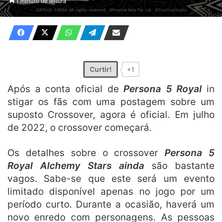
1 minuto de leitura
X
e-
mail
Curtir!
+1
Após a conta oficial de
Persona 5 Royal
in
stigar os fãs com uma postagem sobre um
suposto Crossover, agora é oficial. Em julho
de 2022, o crossover começará.
Os detalhes sobre o crossover
Persona 5
Royal Alchemy Stars
ainda
são bastante
vagos. Sabe-se que este será um evento
limitado disponível apenas no jogo por um
período
curto. Durante a ocasião, haverá um
novo enredo com personagens. As pessoas