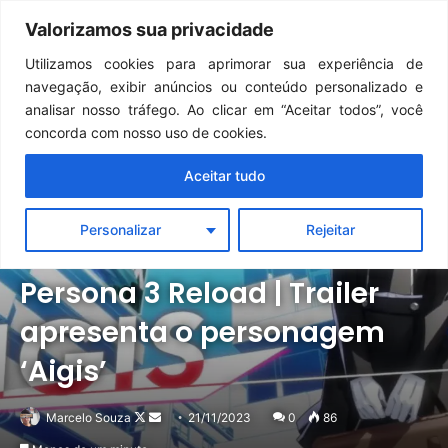
Continua após a publicidade..
GTA 6: Novo anúncio pode acontecer em breve e surpreender fãs
Valorizamos sua privacidade
Menu
Pr
Utilizamos cookies para aprimorar sua experiência de
navegação, exibir anúncios ou conteúdo personalizado e
analisar nosso tráfego. Ao clicar em “Aceitar todos”, você
concorda com nosso uso de cookies.
Aceitar tudo
Personalizar
Rejeitar
Notícias
Outros
PlayStation
Xbox
Persona 3 Reload | Trailer
apresenta o personagem
‘Aigis’
Follow
Mande
Marcelo Souza
21/11/2023
0
86
on
um