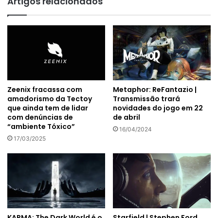
Artigos relacionados
Zeenix fracassa com
Metaphor: ReFantazio |
amadorismo da Tectoy
Transmissão trará
que ainda tem de lidar
novidades do jogo em 22
com denúncias de
de abril
“ambiente Tóxico”
16/04/2024
17/03/2025
Starfield | Stephen Ford
KARMA: The Dark World é o