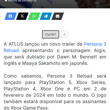
Menos de um minuto
X
e-
mail
Curtir!
0
A ATLUS lançou um novo trailer de
Persona 3
Reload
apresentando o personagem Aigis,
que será dublado por Dawn M. Bennett em
inglês e Maaya Sakamoto em japonês.
Como sabemos, Persona 3 Reload será
lançado para PlayStation 5, Xbox Series,
PlayStation 4, Xbox One e PC em 2 de
fevereiro de 2024 em todo o mundo. O jogo
também estará disponível para os assinantes
do Xbox Game Pass.