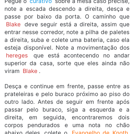
Pegue o
curativo
sobre a mesa caso precise,
note a escada descendo a direita, desça e
passe por baixo da porta. O caminho que
Blake
deve seguir está a direita, assim que
entrar nesse corredor, note a pilha de paletes
a direita, suba e colete uma bateria, caso ela
esteja disponível. Note a movimentação dos
hereges
que está acontecendo no andar
superior da casa, sorte que eles ainda não
viram
Blake
.
Desça e continue em frente, passe entre as
prateleiras e pelo buraco próximo ao piso do
outro lado. Antes de seguir em frente após
passar pelo buraco, siga a esquerda e a
direita, em seguida, encontraremos dois
corpos pendurados e uma nota no chão
abaixo deles, colete o
Evangelho de Knoth,