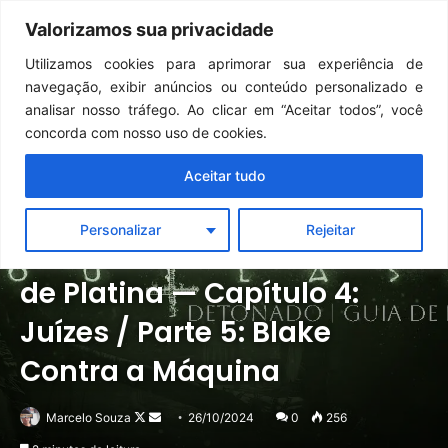
Continua após a publicidade..
GTA 6: Novo anúncio pode acontecer em breve e surpreender fãs
Valorizamos sua privacidade
Menu
Pr
Utilizamos cookies para aprimorar sua experiência de
navegação, exibir anúncios ou conteúdo personalizado e
analisar nosso tráfego. Ao clicar em “Aceitar todos”, você
concorda com nosso uso de cookies.
Aceitar tudo
Destaque
Detonados
Notícias
Personalizar
Rejeitar
Outlast 2 | Detonado / Guia
de Platina — Capítulo 4:
Juízes / Parte 5: Blake
Contra a Máquina
Follow
Mande
Marcelo Souza
26/10/2024
0
256
on
um