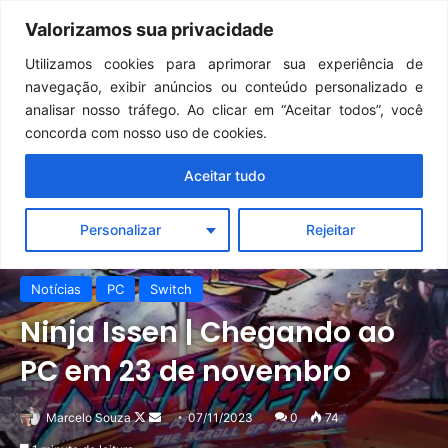
Continua após a publicidade..
GTA 6: Novo anúncio pode acontecer em breve e surpreender fãs
Valorizamos sua privacidade
Menu
Pr
Utilizamos cookies para aprimorar sua experiência de
navegação, exibir anúncios ou conteúdo personalizado e
analisar nosso tráfego. Ao clicar em “Aceitar todos”, você
concorda com nosso uso de cookies.
Aceitar tudo
Personalizar
Rejeitar
Notícias
PC
Switch
Ninja Issen | Chegando ao
PC em 23 de novembro
Follow
Mande
Marcelo Souza
07/11/2023
0
74
on
um