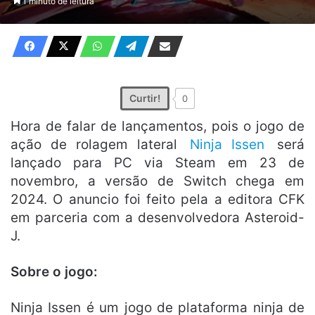
1 minuto de leitura
X
e-
mail
Curtir!
0
Hora de falar de lançamentos, pois o jogo de
ação de rolagem lateral
Ninja Issen
será
lançado para PC via Steam em 23 de
novembro, a versão de Switch chega em
2024. O anuncio foi feito pela a editora CFK
em parceria com a desenvolvedora Asteroid-
J.
Sobre o jogo:
Ninja Issen é um jogo de plataforma ninja de