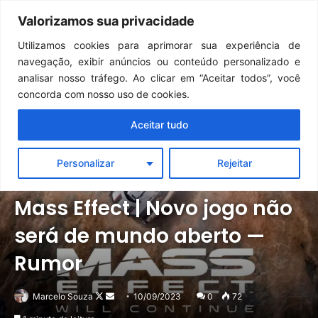
Continua após a publicidade..
Clair Obscur: Expedition 33: desenvolvedores falam sobre desafios do Unreal Engine 5 no Switch 2
Valorizamos sua privacidade
Menu
Pr
Utilizamos cookies para aprimorar sua experiência de
navegação, exibir anúncios ou conteúdo personalizado e
analisar nosso tráfego. Ao clicar em “Aceitar todos”, você
concorda com nosso uso de cookies.
Aceitar tudo
Personalizar
Rejeitar
Notícias
Outros
Mass Effect | Novo jogo não
será de mundo aberto —
Rumor
Follow
Mande
Marcelo Souza
10/09/2023
0
72
on
um