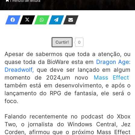
1 minuto de leitura
X
e-
mail
Curtir!
0
Apesar de sabermos que toda a atenção, ou
quase toda da BioWare esta em
Dragon Age:
Dreadwolf,
que deve ser lançado em algum
momento de 2024,um novo
Mass Effect
também está em desenvolvimento, e após o
lançamento do RPG de fantasia, ele será o
foco.
Falando recentemente no podcast do Xbox
Two, o jornalista do Windows Central, Jez
Corden, afirmou que o próximo Mass Effect