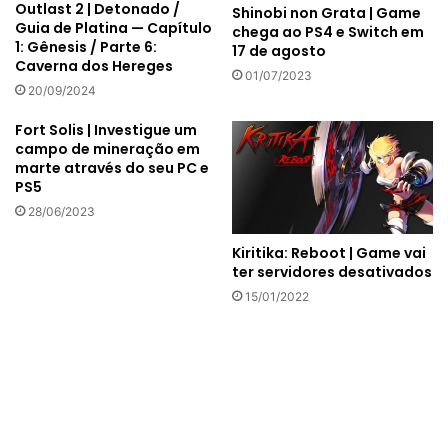
Outlast 2 | Detonado /
Shinobi non Grata | Game
Guia de Platina — Capítulo
chega ao PS4 e Switch em
1: Gênesis / Parte 6:
17 de agosto
Caverna dos Hereges
01/07/2023
20/09/2024
Fort Solis | Investigue um
campo de mineração em
marte através do seu PC e
PS5
28/06/2023
Kiritika: Reboot | Game vai
ter servidores desativados
15/01/2022