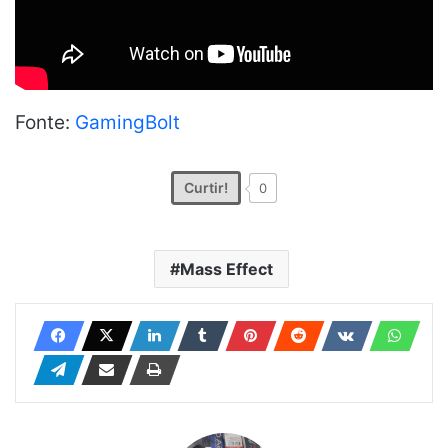
Fonte:
GamingBolt
Curtir!
0
Mass Effect