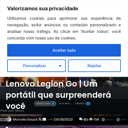
Continua após a publicidade..
GTA 6: Novo anúncio pode acontecer em breve e surpreender fãs
Valorizamos sua privacidade
Menu
Pr
Utilizamos cookies para aprimorar sua experiência de
navegação, exibir anúncios ou conteúdo personalizado e
analisar nosso tráfego. Ao clicar em “Aceitar todos”, você
concorda com nosso uso de cookies.
Aceitar tudo
Personalizar
Rejeitar
Notícias
Outros
Lenovo Legion Go | Um
portátil que surpreenderá
você
Follow
Mande
Marcelo Souza
29/08/2023
0
154
on
um