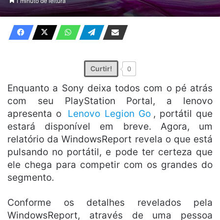
1 minuto de leitura
X
e-
mail
Curtir!
0
Enquanto a Sony deixa todos com o pé atrás
com seu PlayStation Portal, a lenovo
apresenta o
Lenovo Legion Go
, portátil que
estará disponível em breve. Agora, um
relatório da WindowsReport revela o que está
pulsando no portátil, e pode ter certeza que
ele chega para competir com os grandes do
segmento.
Conforme os detalhes revelados pela
WindowsReport, através de uma pessoa