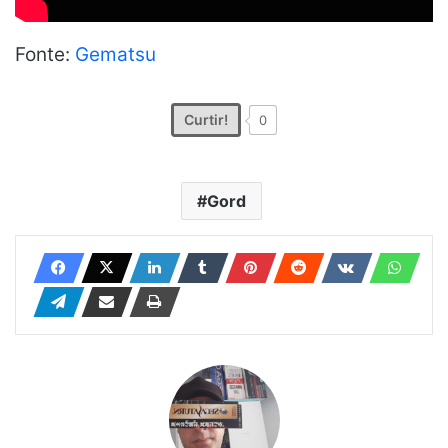
Fonte:
Gematsu
Curtir!
0
Gord