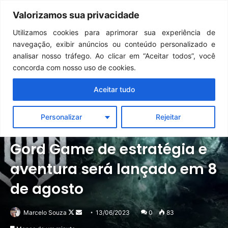
Continua após a publicidade..
GTA 6: Novo anúncio pode acontecer em breve e surpreender fãs
Valorizamos sua privacidade
Menu
Pr
Utilizamos cookies para aprimorar sua experiência de
navegação, exibir anúncios ou conteúdo personalizado e
analisar nosso tráfego. Ao clicar em “Aceitar todos”, você
concorda com nosso uso de cookies.
Aceitar tudo
Personalizar
Rejeitar
Notícias
PC
PlayStation
Xbox
Gord Game de estratégia e
aventura será lançado em 8
de agosto
Follow
Mande
Marcelo Souza
13/06/2023
0
83
on
um