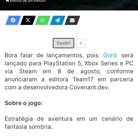
Menos de um minuto
X
e-
mail
Curtir!
0
Bora falar de lançamentos, pois
Gord
será
lançado para PlayStation 5, Xbox Series e PC
via Steam em 8 de agosto, conforme
anunciaram a editora Team17 em parceria
com a desenvolvedora Covenant.dev.
Sobre o jogo:
Estratégia de aventura em um cenário de
fantasia sombria.