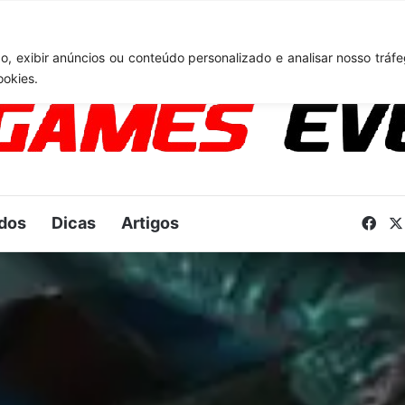
6: Novo anúncio pode acontecer em breve e surpreender fãs
, exibir anúncios ou conteúdo personalizado e analisar nosso tráfe
ookies.
dos
Dicas
Artigos
Fac