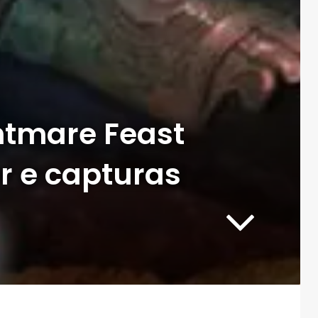
htmare Feast
er e capturas