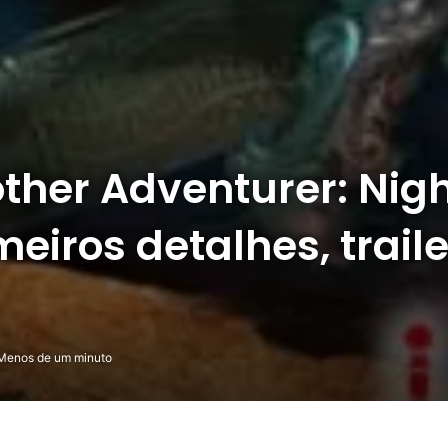
other Adventurer: Nig
imeiros detalhes, trail
enos de um minuto