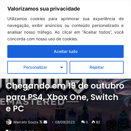
Continua após a publicidade..
GTA 6: Novo anúncio pode acontecer em breve e surpreender fãs
Valorizamos sua privacidade
Menu
Pr
Utilizamos cookies para aprimorar sua experiência de
navegação, exibir anúncios ou conteúdo personalizado e
analisar nosso tráfego. Ao clicar em “Aceitar todos”, você
concorda com nosso uso de cookies.
Aceitar tudo
Notícias
PC
PlayStation
Switch
Xbox
Personalizar
Rejeitar
Gargoyles Remastered |
Chegando em 19 de outubro
para PS4, Xbox One, Switch
e PC
Follow
Mande
Marcelo Souza
08/09/2023
0
82
on
um