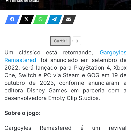
1 minuto de leitura
X
e-
mail
Curtir!
0
Um clássico está retornando,
Gargoyles
Remastered
foi anunciado em setembro de
2022, será lançado para PlayStation 4, Xbox
One, Switch e PC via Steam e GOG em 19 de
outubro de 2023, conforme anunciaram a
editora Disney Games em parceria com a
desenvolvedora Empty Clip Studios.
Sobre o jogo:
Gargoyles Remastered é um revival