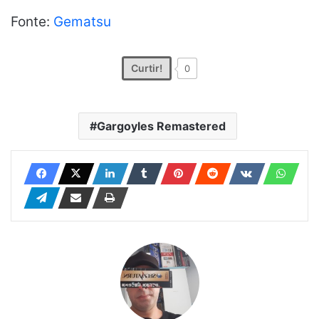
Fonte:
Gematsu
Curtir!
0
Gargoyles Remastered