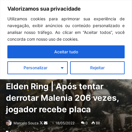
Continua após a publicidade..
Clair Obscur: Expedition 33: desenvolvedores falam sobre desafios do Unreal Engine 5 no Switch 2
Valorizamos sua privacidade
Menu
Pr
Utilizamos cookies para aprimorar sua experiência de
navegação, exibir anúncios ou conteúdo personalizado e
analisar nosso tráfego. Ao clicar em “Aceitar todos”, você
concorda com nosso uso de cookies.
Aceitar tudo
Personalizar
Rejeitar
Notícias
Outros
Elden Ring | Após tentar
derrotar Malenia 206 vezes,
jogador recebe placa
Follow
Mande
Marcelo Souza
18/05/2022
0
88
on
um