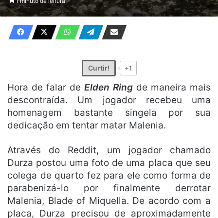
1 minuto de leitura
X
e-
mail
Curtir!
+1
Hora de falar de
Elden Ring
de maneira mais
descontraída. Um jogador recebeu uma
homenagem bastante singela por sua
dedicação em tentar matar Malenia.
Através do Reddit, um jogador chamado
Durza postou uma foto de uma placa que seu
colega de quarto fez para ele como forma de
parabenizá-lo por finalmente derrotar
Malenia, Blade of Miquella. De acordo com a
placa, Durza precisou de aproximadamente