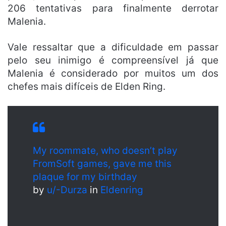
206 tentativas para finalmente derrotar
Malenia.
Vale ressaltar que a dificuldade em passar
pelo seu inimigo é compreensível já que
Malenia é considerado por muitos um dos
chefes mais difíceis de Elden Ring.
My roommate, who doesn’t play
FromSoft games, gave me this
plaque for my birthday
by
u/-Durza
in
Eldenring