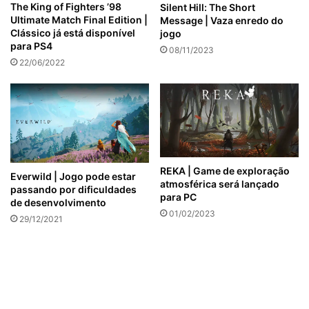
The King of Fighters ’98
Silent Hill: The Short
Ultimate Match Final Edition |
Message | Vaza enredo do
Clássico já está disponível
jogo
para PS4
08/11/2023
22/06/2022
REKA | Game de exploração
Everwild | Jogo pode estar
atmosférica será lançado
passando por dificuldades
para PC
de desenvolvimento
01/02/2023
29/12/2021