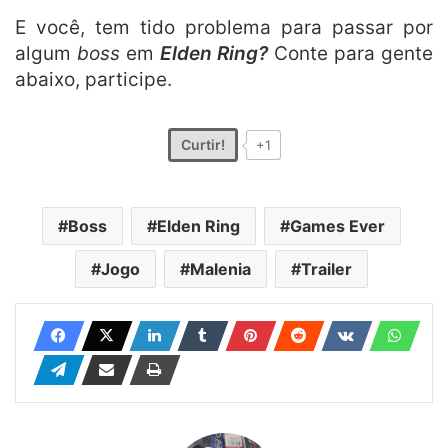
E você, tem tido problema para passar por
algum
boss
em
Elden Ring?
Conte para gente
abaixo, participe.
Curtir!
+1
Boss
Elden Ring
Games Ever
Jogo
Malenia
Trailer