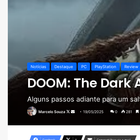
Notícias
Destaque
PC
PlayStation
Review
DOOM: The Dark 
Alguns passos adiante para um sal
Follow
Mande
Marcelo Souza
19/05/2025
0
281
on
um
X
e-
mail