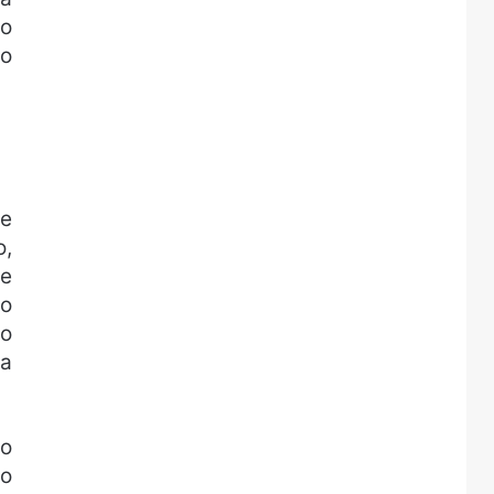
do
 o
ue
o,
re
 o
do
da
 o
ao