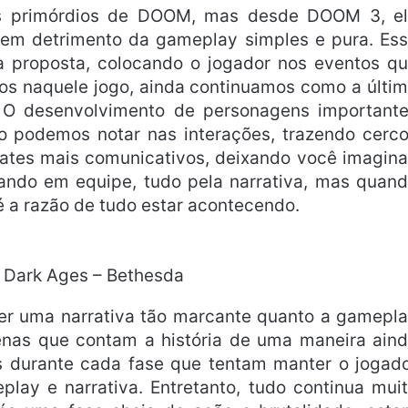
nos primórdios de DOOM, mas desde DOOM 3, e
em detrimento da gameplay simples e pura. Es
sa proposta, colocando o jogador nos eventos q
os naquele jogo, ainda continuamos como a últi
 O desenvolvimento de personagens important
o podemos notar nas interações, trazendo cerc
tes mais comunicativos, deixando você imagina
hando em equipe, tudo pela narrativa, mas quan
é a razão de tudo estar acontecendo.
Dark Ages – Bethesda
ver uma narrativa tão marcante quanto a gamepl
enas que contam a história de uma maneira ain
 durante cada fase que tentam manter o jogad
lay e narrativa. Entretanto, tudo continua mui