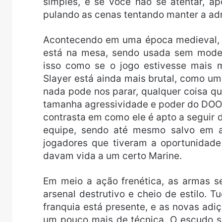
simples, e se você não se atentar, a
pulando as cenas tentando manter a adr
Acontecendo em uma época medieval, a 
está na mesa, sendo usada sem modera
isso como se o jogo estivesse mais
Slayer está ainda mais brutal, como u
nada pode nos parar, qualquer coisa qu
tamanha agressividade e poder do DOO
contrasta em como ele é apto a seguir 
equipe, sendo até mesmo salvo em a
jogadores que tiveram a oportunidad
davam vida a um certo Marine.
Em meio a ação frenética, as armas s
arsenal destrutivo e cheio de estilo.
franquia está presente, e as novas ad
um pouco mais de técnica. O escudo s