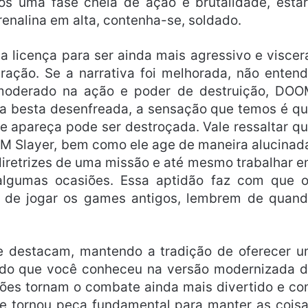
pós uma fase cheia de ação e brutalidade, esta
enalina em alta, contenha-se, soldado.
licença para ser ainda mais agressivo e viscer
ção. Se a narrativa foi melhorada, não enten
 moderado na ação e poder de destruição, DO
ma besta desenfreada, a sensação que temos é q
e apareça pode ser destroçada. Vale ressaltar q
M Slayer, bem como ele age de maneira alucinad
diretrizes de uma missão e até mesmo trabalhar 
lgumas ocasiões. Essa aptidão faz com que 
e de jogar os games antigos, lembrem de quan
e destacam, mantendo a tradição de oferecer 
 Tudo que você conheceu na versão modernizada 
ições tornam o combate ainda mais divertido e c
e tornou peça fundamental para manter as cois