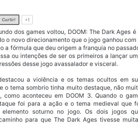
Curtir!
+1
undo dos games voltou, DOOM: The Dark Ages é
ndo o novo direcionamento que o jogo ganhou com
 a fórmula que deu origem a franquia no passad
a ou intenções de ser os primeiros a lançar u
pressões desse jogo avassalador e visceral.
estacou a violência e os temas ocultos em s
nde o tema sombrio tinha muito destaque, não mui
ção, como aconteceu em DOOM 3. Quando o ga
aque foi para a ação e o tema medieval que f
 elemento soturno no jogo. Os dois jogos q
caminho para que The Dark Ages tivesse muit