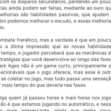
com os disparos secundários, perdendo um pou
rias ainda podem ser feitas, mediante ao ouro q
melhorias são habilidades passivas, que ajudam
ém podemos melhorar o escudo, e essas melhori
io.
mbate frenético, mas a verdade é que em pouc
do a ótima impressão que as novas habilidad
m tempo, o jogador perceberá que as mecânicas 
ratégias que você desenvolve ao longo das fase
Dark Ages não é um game curto, principalmente 
lecionáveis que o jogo oferece, mas esse é out
a se coletar no jogo, mas tudo passa uma sensaç
r mais tempo do que deveria nas fases.
lga quem já passou horas e mais horas nos jog
ção é que estamos jogando no automático, e nes
o mais interessante, ainda que tenha pou