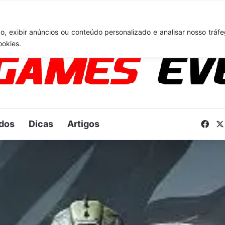
TA 6: Novo anúncio pode acontecer em breve e surpreender fãs
, exibir anúncios ou conteúdo personalizado e analisar nosso tráfe
ookies.
dos
Dicas
Artigos
Fac