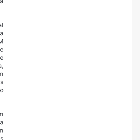
rá
al
da
OM
ue
ue
a,
em
os
do
um
da
om
as