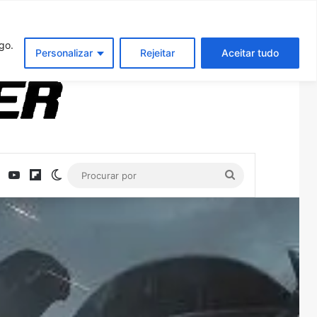
Entrar
Artigo aleatório
Barra Latera
go.
Personalizar
Rejeitar
Aceitar tudo
ebook
X
YouTube
Flipboard
Switch skin
Procurar
por