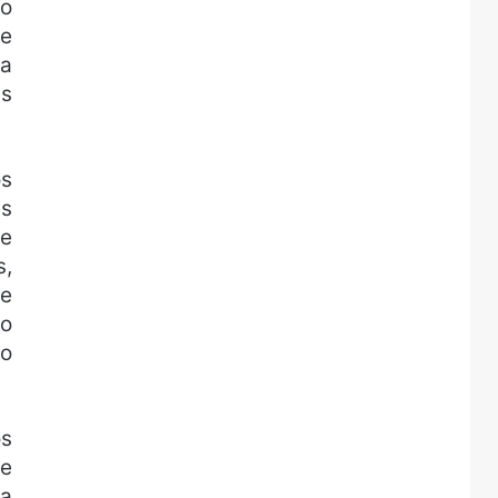
co
ue
 a
as
os
es
de
s,
se
ro
ão
os
se
ca