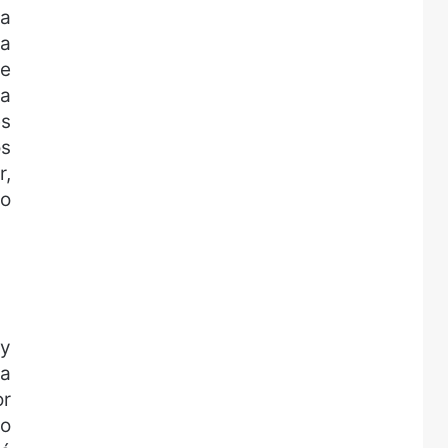
la
sa
ue
ma
es
os
r,
do
ay
da
or
to